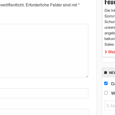
Feu
eröffentlicht.
Erforderliche Felder sind mit
*
Die In
Somme
Schon 
unsere
angebo
bekom
Sales
Wei
NE
Da
W