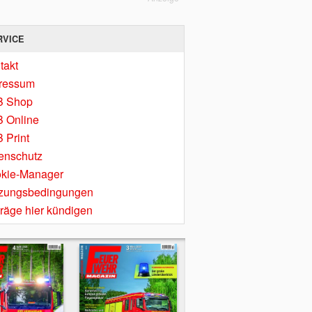
RVICE
takt
ressum
B Shop
 Online
 Print
enschutz
kie-Manager
zungsbedingungen
träge hier kündigen