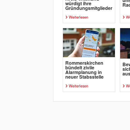
um
würdigt ihre
Rad
Gründungsmitglieder
Weiterlesen
We
Rommerskirchen
Bew
bündelt zivile
sic
Alarmplanung in
aus
neuer Stabsstelle
Weiterlesen
We