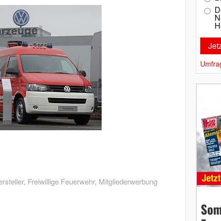
D
N
H
Umfra
steller
,
Freiwillige Feuerwehr
,
Mitgliederwerbung
Som