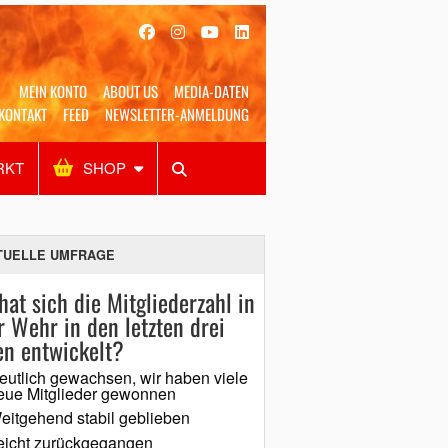
MEIN KONTO
ABOUT US
MEDIA-DATEN
KONTAKT
FEED
NEWSLETTER-ANMELDUNG
RKT
SHOP
Alles
Shop
SUCHEN
TUELLE UMFRAGE
hat sich die Mitgliederzahl in
r Wehr in den letzten drei
en entwickelt?
eutlich gewachsen, wir haben viele
eue Mitglieder gewonnen
eitgehend stabil geblieben
eicht zurückgegangen