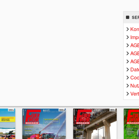
SE
Kon
Imp
AG
AGB
AGB
Dat
Coo
Nut
Ver