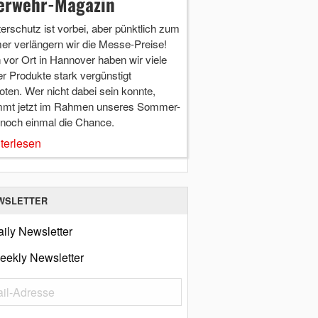
erwehr-Magazin
terschutz ist vorbei, aber pünktlich zum
r verlängern wir die Messe-Preise!
vor Ort in Hannover haben wir viele
r Produkte stark vergünstigt
ten. Wer nicht dabei sein konnte,
mt jetzt im Rahmen unseres Sommer-
 noch einmal die Chance.
terlesen
WSLETTER
ily Newsletter
eekly Newsletter