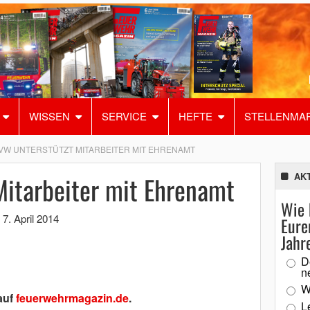
WISSEN
SERVICE
HEFTE
STELLENMA
VW UNTERSTÜTZT MITARBEITER MIT EHRENAMT
Mitarbeiter mit Ehrenamt
AK
Wie 
,
7. April 2014
Eure
Jahr
D
n
W
auf
feuerwehrmagazin.de
.
L