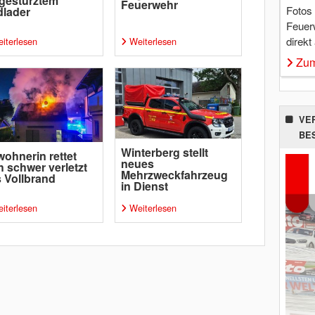
gestürztem
Feuerwehr
Fotos
lader
Feuer
direkt
iterlesen
Weiterlesen
Zum
VE
BE
Winterberg stellt
ohnerin rettet
neues
h schwer verletzt
Mehrzweckfahrzeug
 Vollbrand
in Dienst
iterlesen
Weiterlesen