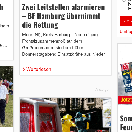
N
h
Zwei Leitstellen alarmieren
H
– BF Hamburg übernimmt
die Rettung
einem
Umfra
Moor (NI), Kreis Harburg – Nach einem
Frontalzusammenstoß auf dem
we …
Großmoordamm sind am frühen
Donnerstagabend Einsatzkräfte aus Nieder
…
Weiterlesen
Anzeige
Som
Feu