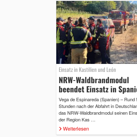
Einsatz in Kastilien und León
NRW-Waldbrandmodul
beendet Einsatz in Span
Vega de Espinareda (Spanien) – Rund 
Stunden nach der Abfahrt in Deutschla
das NRW-Waldbrandmodul seinen Einsa
der Region Kas …
Weiterlesen