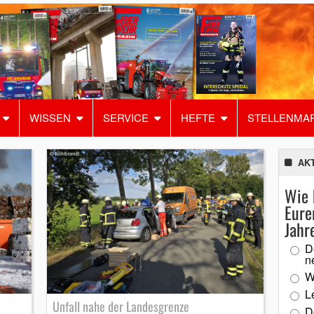
WISSEN
SERVICE
HEFTE
STELLENMA
AK
Wie 
Eure
Jahr
D
n
W
L
Unfall nahe der Landesgrenze
D