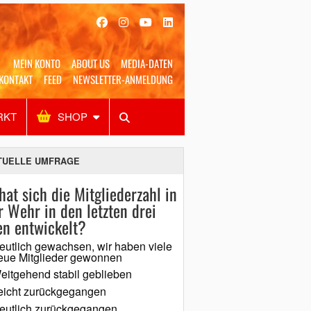
MEIN KONTO
ABOUT US
MEDIA-DATEN
KONTAKT
FEED
NEWSLETTER-ANMELDUNG
RKT
SHOP
Alles
Shop
SUCHEN
TUELLE UMFRAGE
hat sich die Mitgliederzahl in
r Wehr in den letzten drei
en entwickelt?
eutlich gewachsen, wir haben viele
eue Mitglieder gewonnen
eitgehend stabil geblieben
eicht zurückgegangen
eutlich zurückgegangen,