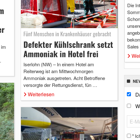
Die In
im
Somme
Schon 
unsere
er
angebo
Fünf Menschen in Krankenhäuser gebracht
bekom
Defekter Kühlschrank setzt
Sales
 im
Ammoniak in Hotel frei
Wei
…
Iserlohn (NW) – In einem Hotel am
Reiterweg ist am Mittwochmorgen
Ammoniak ausgetreten. Acht Betroffene
NE
versorgte der Rettungsdienst, fün …
Weiterlesen
Da
W
Ic
*