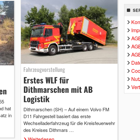
SE
Kon
Imp
AG
AGB
AGB
Dat
Fahrzeugvorstellung
Coo
Erstes WLF für
Nut
Ver
Dithmarschen mit AB
ien
Logistik
55
nd hat
Dithmarschen (SH) – Auf einem Volvo FM
tz in
D11 Fahrgestell basiert das erste
Wechselladerfahrzeug für die Kreisfeuerwehr
des Kreises Dithmars …
Weiterlesen