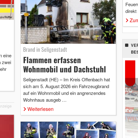
Feuer
direkt
Zum
VE
Brand in Seligenstadt
BE
n eine
Flammen erfassen
n zwei
Wohnmobil und Dachstuhl
ehr
Seligenstadt (HE) – Im Kreis Offenbach hat
sich am 5. August 2026 ein Fahrzeugbrand
auf ein Wohnmobil und ein angrenzendes
Wohnhaus ausgeb …
nzeige
Weiterlesen