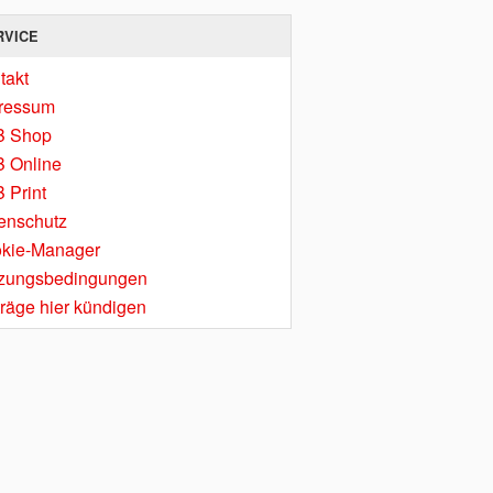
RVICE
takt
ressum
B Shop
 Online
 Print
enschutz
kie-Manager
zungsbedingungen
träge hier kündigen