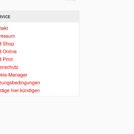
RVICE
takt
ressum
B Shop
 Online
 Print
enschutz
kie-Manager
zungsbedingungen
träge hier kündigen