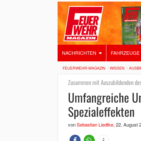
NACHRICHTEN
FAHRZEUGE
FEUERWEHR-MAGAZIN
WISSEN
AUSB
Zusammen mit Auszubildenden des
Umfangreiche Un
Spezialeffekten
von
Sebastian Liedtke
,
22. August 