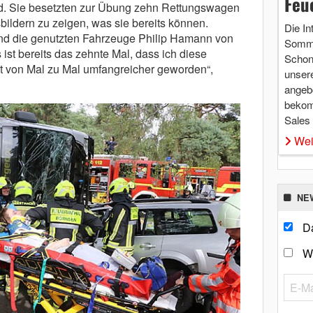
Feu
d. Sie besetzten zur Übung zehn Rettungswagen
ldern zu zeigen, was sie bereits können.
Die In
und die genutzten Fahrzeuge Philip Hamann von
Somme
ist bereits das zehnte Mal, dass ich diese
Schon 
t von Mal zu Mal umfangreicher geworden“,
unsere
angebo
bekom
Sales
Wei
NE
Da
W