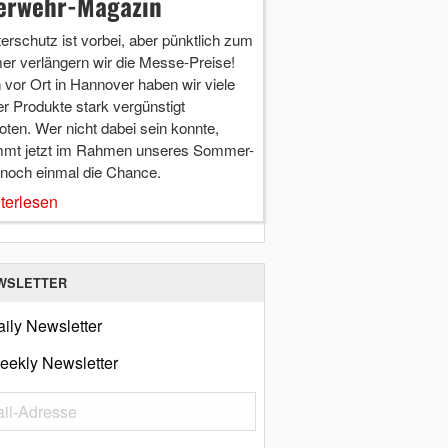
erwehr-Magazin
terschutz ist vorbei, aber pünktlich zum
r verlängern wir die Messe-Preise!
vor Ort in Hannover haben wir viele
r Produkte stark vergünstigt
ten. Wer nicht dabei sein konnte,
mt jetzt im Rahmen unseres Sommer-
 noch einmal die Chance.
terlesen
WSLETTER
ily Newsletter
eekly Newsletter