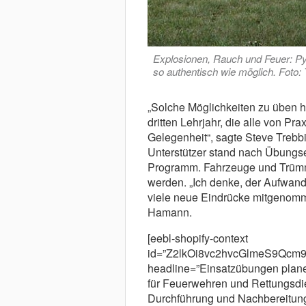
Explosionen, Rauch und Feuer: Py
so authentisch wie möglich. Foto:
„Solche Möglichkeiten zu üben h
dritten Lehrjahr, die alle von Pra
Gelegenheit“, sagte Steve Trebb
Unterstützer stand nach Übung
Programm. Fahrzeuge und Trümme
werden. „Ich denke, der Aufwand
viele neue Eindrücke mitgenomme
Hamann.
[eebl-shopify-context
id=”Z2lkOi8vc2hvcGlmeS9Qc
headline=”Einsatzübungen plane
für Feuerwehren und Rettungsdi
Durchführung und Nachbereitun