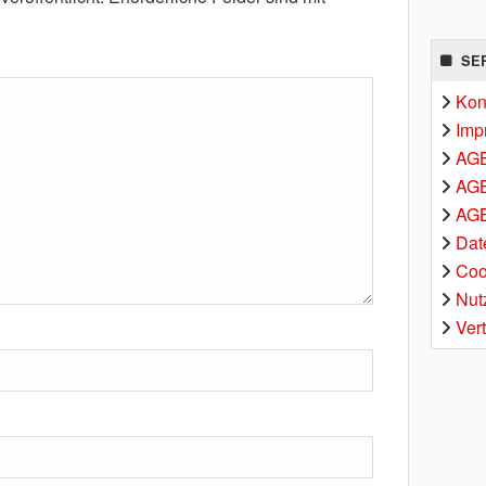
SE
Kon
Imp
AG
AGB
AGB
Dat
Coo
Nut
Ver