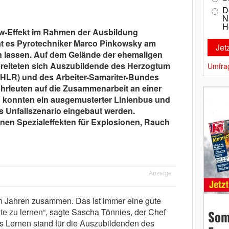
D
N
H
w-Effekt im Rahmen der Ausbildung
at es Pyrotechniker Marco Pinkowsky am
 lassen. Auf dem Gelände der ehemaligen
ereiteten sich Auszubildende des Herzogtum
Umfra
HLR) und des Arbeiter-Samariter-Bundes
rleuten auf die Zusammenarbeit an einer
zu konnten ein ausgemusterter Linienbus und
s Unfallszenario eingebaut werden.
nen Spezialeffekten für Explosionen, Rauch
Anzeige
igen Jahren zusammen. Das ist immer eine gute
te zu lernen“, sagte Sascha Tönnies, der Chef
Som
s Lernen stand für die Auszubildenden des