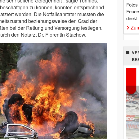
ne sehr seltene Gelegenheit“, sagte Tönnies.
Fotos
 beschäftigen zu können, konnten entsprechend
Feuer
atziert werden. Die Notfallsanitäter mussten die
direkt
heitszustand beziehungsweise den Grad der
Zum
täten bei der Rettung und Versorgung festlegen.
urch den Notarzt Dr. Florentin Stachow.
VE
BE