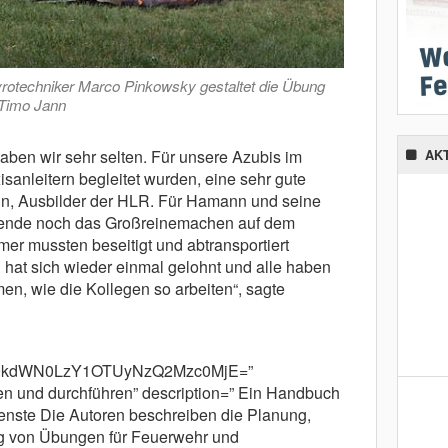
rotechniker Marco Pinkowsky gestaltet die Übung
 Timo Jann
aben wir sehr selten. Für unsere Azubis im
AK
xisanleitern begleitet wurden, eine sehr gute
in, Ausbilder der HLR. Für Hamann und seine
sende noch das Großreinemachen auf dem
r mussten beseitigt und abtransportiert
 hat sich wieder einmal gelohnt und alle haben
n, wie die Kollegen so arbeiten“, sagte
m9kdWN0LzY1OTUyNzQ2Mzc0MjE=”
n und durchführen” description=” Ein Handbuch
enste Die Autoren beschreiben die Planung,
g von Übungen für Feuerwehr und