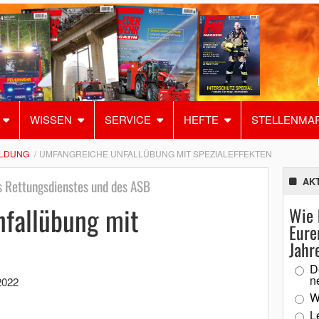
WISSEN
SERVICE
HEFTE
STELLENMA
ILDUNG
UMFANGREICHE UNFALLÜBUNG MIT SPEZIALEFFEKTEN
AK
 Rettungsdienstes und des ASB
fallübung mit
Wie 
Eure
Jahr
D
n
2022
W
L