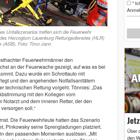
Ic
*
Anmel
s Unfallszenarios treffen sich die Feuerwehr
 des Herzogtum Lauenburg Rettungsdienstes (HLR)
s (ASB). Foto: Timo Jann
eesthachter Feuerwehrmänner den
hst an der Feuerwache gezeigt, auf was es bei
kommt. Dazu wurde ein Schrottauto mit
legt und den angehenden Notfallsanitätern
er technischen Rettung vorgeht. Tönnies: „Das
er Abstimmung mit den Kollegen vom
m Notarzt und dem inneren Retter, der den
versorgen soll.“
Jet
nst. Die Feuerwehrleute hatten das Szenario
et, Pinkowsky seine Sprengladungen platziert.
Über 
e in den passenden Momenten auslösen. „Mit
den W