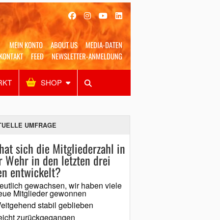
MEIN KONTO
ABOUT US
MEDIA-DATEN
KONTAKT
FEED
NEWSLETTER-ANMELDUNG
RKT
SHOP
Alles
Shop
SUCHEN
TUELLE UMFRAGE
hat sich die Mitgliederzahl in
r Wehr in den letzten drei
en entwickelt?
eutlich gewachsen, wir haben viele
eue Mitglieder gewonnen
eitgehend stabil geblieben
eicht zurückgegangen