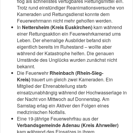
flog als schnellstes verfügbares Rettungsmittel ein.
Trotz rund einstündiger Reanimationsversuche von
Kameraden und Rettungsdienst konnte dem
Feuerwehrmann nicht mehr geholfen werden.
In
Nettersheim (Kreis Euskirchen)
kam während
einer Rettungsaktion ein Feuerwehrkamerad ums
Leben. Der ehemalige Ausbilder befand sich
eigentlich bereits im Ruhestand – wollte aber
während der Katastrophe helfen. Die genauen
Umstände des Unglücks wurden zunächst nicht
bekannt.
Die Feuerwehr
Rheinbach (Rhein-Sieg-
Kreis)
trauert um gleich zwei Kameraden. Ein
Mitglied der Ehrenabteilung starb
einsatzunabhängig während der Hochwasserlage in
der Nacht von Mittwoch auf Donnerstag. Am
Samstag erlag ein Aktiver den Folgen eines
medizinischen Notfalls.
Eine 19-jährige Feuerwehrfrau aus der
Verbandsgemeinde Adenau (Kreis Ahrweiler)
kam während des Einsatzes in ihrem