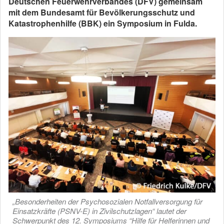
Deutschen Feuerwehrverbandes (DFV) gemeinsam
mit dem Bundesamt für Bevölkerungsschutz und
Katastrophenhilfe (BBK) ein Symposium in Fulda.
„Besonderheiten der Psychosozialen Notfallversorgung für
Einsatzkräfte (PSNV-E) in Zivilschutzlagen“ lautet der
Schwerpunkt des 12. Symposiums “Hilfe für Helferinnen und