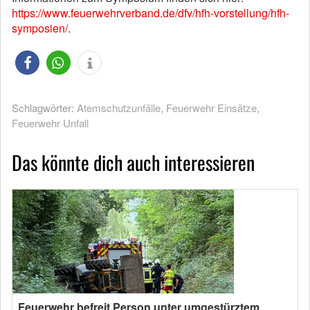
https://www.feuerwehrverband.de/dfv/hfh-vorstellung/hfh-
symposien/
.
Schlagwörter:
Atemschutzunfälle
,
Feuerwehr Einsätze
,
Feuerwehr Unfall
Das könnte dich auch interessieren
Feuerwehr befreit Person unter umgestürztem