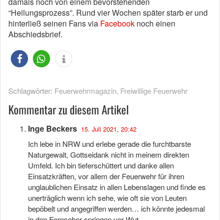
damals noch von einem bevorstehenden
“Heilungsprozess”. Rund vier Wochen später starb er und
hinterließ seinen Fans via
Facebook
noch einen
Abschiedsbrief.
Schlagwörter:
Feuerwehrmagazin
,
Freiwillige Feuerwehr
Kommentar zu diesem Artikel
Inge Beckers
15. Juli 2021, 20:42
Ich lebe in NRW und erlebe gerade die furchtbarste
Naturgewalt, Gottseidank nicht in meinem direkten
Umfeld. Ich bin tieferschüttert und danke allen
Einsatzkräften, vor allem der Feuerwehr für ihren
unglaublichen Einsatz in allen Lebenslagen und finde es
unerträglich wenn ich sehe, wie oft sie von Leuten
bepöbelt und angegriffen werden… ich könnte jedesmal
in den Fernseher springen vor Wut.