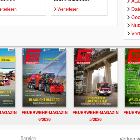
AGB
Dat
iterlesen
Weiterlesen
Coo
Nut
Ver
MAGAZIN
FEUERWEHR-MAGAZIN
FEUERWEHR-MAGAZIN
FEUERW
6/2026
5/2026
Service
Vertrag w