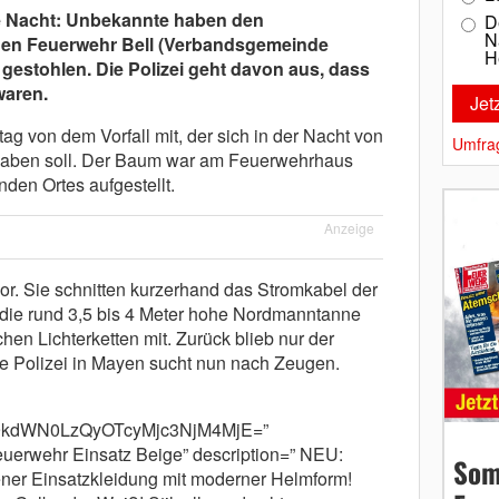
le Nacht: Unbekannte haben den
D
N
gen Feuerwehr Bell (Verbandsgemeinde
H
gestohlen. Die Polizei geht davon aus, dass
waren.
g von dem Vorfall mit, der sich in der Nacht von
Umfra
 haben soll. Der Baum war am Feuerwehrhaus
den Ortes aufgestellt.
Anzeige
vor. Sie schnitten kurzerhand das Stromkabel der
ie rund 3,5 bis 4 Meter hohe Nordmanntanne
hen Lichterketten mit. Zurück blieb nur der
e Polizei in Mayen sucht nun nach Zeugen.
9kdWN0LzQyOTcyMjc3NjM4MjE=”
erwehr Einsatz Beige” description=” NEU:
Som
er Einsatzkleidung mit moderner Helmform!