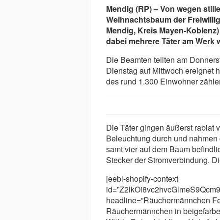
Mendig (RP) – Von wegen stil
Weihnachtsbaum der Freiwilli
Mendig, Kreis Mayen-Koblenz) 
dabei mehrere Täter am Werk 
Die Beamten teilten am Donnersta
Dienstag auf Mittwoch ereignet
des rund 1.300 Einwohner zählen
Die Täter gingen äußerst rabiat 
Beleuchtung durch und nahmen d
samt vier auf dem Baum befindlic
Stecker der Stromverbindung. Di
[eebl-shopify-context
id=”Z2lkOi8vc2hvcGlmeS9Qcm
headline=”Räuchermännchen Feu
Räuchermännchen in beigefarben