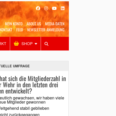
MEIN KONTO
ABOUT US
MEDIA-DATEN
KONTAKT
FEED
NEWSLETTER-ANMELDUNG
RKT
SHOP
Alles
Shop
SUCHEN
TUELLE UMFRAGE
hat sich die Mitgliederzahl in
r Wehr in den letzten drei
en entwickelt?
eutlich gewachsen, wir haben viele
eue Mitglieder gewonnen
eitgehend stabil geblieben
eicht zurückgegangen