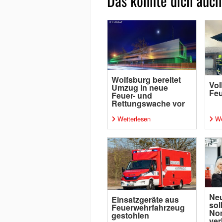
Das könnte dich auch
Wolfsburg bereitet
Vol
Umzug in neue
Fe
Feuer- und
Rettungswache vor
Weiterlesen
We
Ne
Einsatzgeräte aus
sol
Feuerwehrfahrzeug
Nor
gestohlen
ver