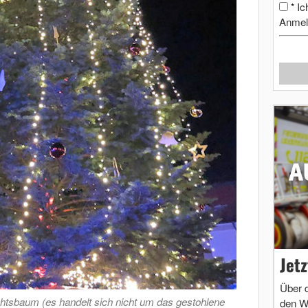
Ic
*
Anmel
Jet
Über 
htsbaum (es handelt sich nicht um das gestohlene
den W