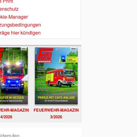
 Print
enschutz
kie-Manager
zungsbedingungen
träge hier kündigen
EHR-MAGAZIN
FEUERWEHR-MAGAZIN
4/2026
3/2026
iderrufen