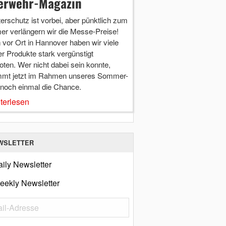
erwehr-Magazin
terschutz ist vorbei, aber pünktlich zum
r verlängern wir die Messe-Preise!
vor Ort in Hannover haben wir viele
r Produkte stark vergünstigt
ten. Wer nicht dabei sein konnte,
mt jetzt im Rahmen unseres Sommer-
 noch einmal die Chance.
terlesen
WSLETTER
ily Newsletter
eekly Newsletter