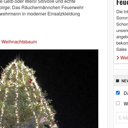
Feu
 Gelb oder Weiß! Stilvolle und echte
birge: Das Räuchermännchen Feuerwehr
Die In
erwehrmann in moderner Einsatzkleidung
Somme
Schon 
unsere
angebo
der Weihnachtsbaum
bekom
Sales
Wei
NE
Da
W