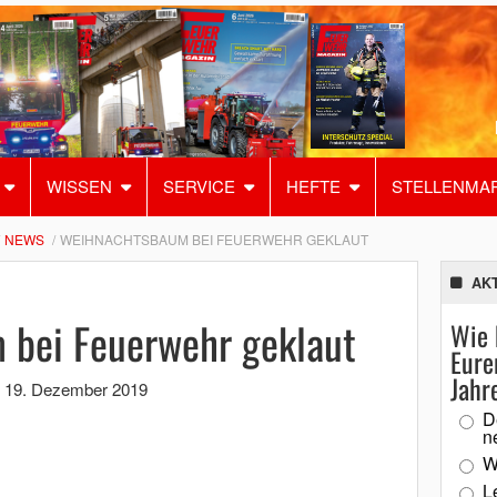
WISSEN
SERVICE
HEFTE
STELLENMA
NEWS
WEIHNACHTSBAUM BEI FEUERWEHR GEKLAUT
AK
bei Feuerwehr geklaut
Wie 
Eure
Jahr
,
19. Dezember 2019
D
n
W
L