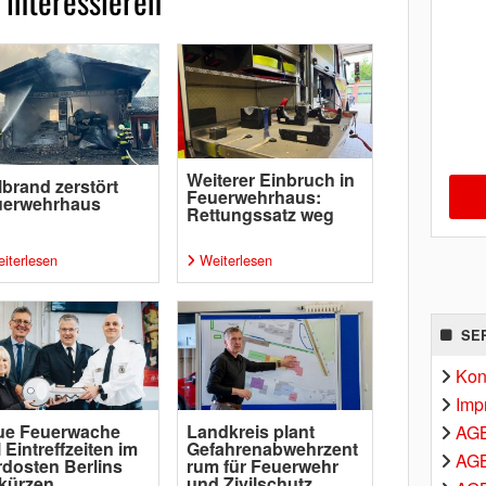
 interessieren
Weiterer Einbruch in
lbrand zerstört
Feuerwehrhaus:
uerwehrhaus
Rettungssatz weg
iterlesen
Weiterlesen
SE
Kon
Imp
ue Feuerwache
Landkreis plant
AG
l Eintreffzeiten im
Gefahrenabwehrzent
AGB
dosten Berlins
rum für Feuerwehr
kürzen
und Zivilschutz