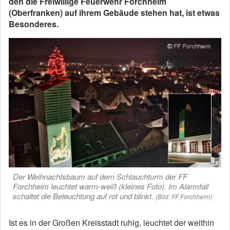
den die Freiwillige Feuerwehr Forchheim
(Oberfranken) auf ihrem Gebäude stehen hat, ist etwas
Besonderes.
Der Weihnachtsbaum auf dem Schlauchturm der FF
Forchheim leuchtet warm-weiß (kleines Foto). Im Alarmfall
schaltet die Beleuchtung auf rot und blinkt.
(Bild: FF Forchheim)
Ist es in der Großen Kreisstadt ruhig, leuchtet der weithin