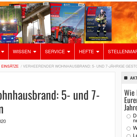
WISSEN
SERVICE
HEFTE
STELLENMA
EINSÄTZE
VERHEERENDER WOHNHAUSBRAND: 5- UND 7-JÄHRIGE GEST
AK
hnhausbrand: 5- und 7-
Wie 
Eure
n
Jahr
D
n
020
W
L