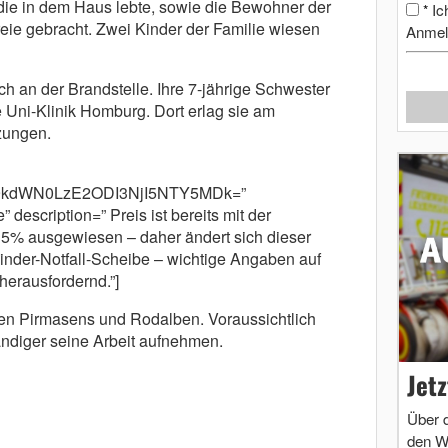
 die in dem Haus lebte, sowie die Bewohner der
Ic
*
ie gebracht. Zwei Kinder der Familie wiesen
Anmel
h an der Brandstelle. Ihre 7-jährige Schwester
e Uni-Klinik Homburg. Dort erlag sie am
zungen.
m9kdWN0LzE2ODI3NjI5NTY5MDk=”
 description=” Preis ist bereits mit der
 5% ausgewiesen – daher ändert sich dieser
inder-Notfall-Scheibe – wichtige Angaben auf
herausfordernd.”]
en Pirmasens und Rodalben. Voraussichtlich
ndiger seine Arbeit aufnehmen.
Jet
Über 
den W