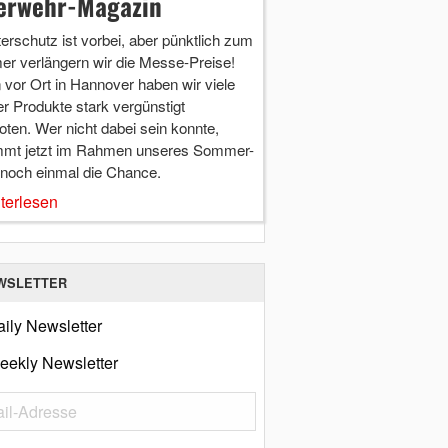
erwehr-Magazin
terschutz ist vorbei, aber pünktlich zum
r verlängern wir die Messe-Preise!
vor Ort in Hannover haben wir viele
r Produkte stark vergünstigt
ten. Wer nicht dabei sein konnte,
mt jetzt im Rahmen unseres Sommer-
 noch einmal die Chance.
terlesen
WSLETTER
ily Newsletter
eekly Newsletter