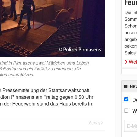
Feu
Die In
Somme
Schon 
unsere
angebo
bekom
Sales
Wei
 sind in Pirmasens zwei Mädchen ums Leben
izisten und ein Zivilist zu erkennen, die
ten unterstützen.
NE
Pressemitteilung der Staatsanwaltschaft
ktion Pirmasens am Freitag gegen 0.50 Uhr
Da
n der Feuerwehr stand das Haus bereits in
W
Anzeige