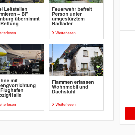
i Leitstellen
Feuerwehr befreit
rmieren – BF
Person unter
mburg übernimmt
umgestürztem
 Rettung
Radlader
iterlesen
Weiterlesen
hne mit
Flammen erfassen
engvorrichtung
Wohnmobil und
 Flughafen
Dachstuhl
pzig/Halle
iterlesen
Weiterlesen