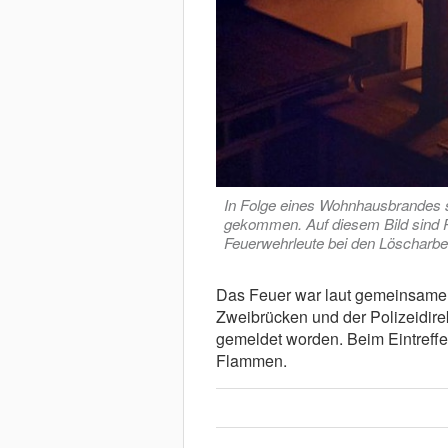
In Folge eines Wohnhausbrandes
gekommen. Auf diesem Bild sind Pol
Feuerwehrleute bei den Löscharbei
Das Feuer war laut gemeinsamer 
Zweibrücken und der Polizeidire
gemeldet worden. Beim Eintreffe
Flammen.