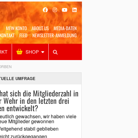
MEIN KONTO
ABOUT US
MEDIA-DATEN
KONTAKT
FEED
NEWSLETTER-ANMELDUNG
RKT
SHOP
Alles
Shop
SUCHEN
ORBEN
TUELLE UMFRAGE
hat sich die Mitgliederzahl in
r Wehr in den letzten drei
en entwickelt?
eutlich gewachsen, wir haben viele
eue Mitglieder gewonnen
eitgehend stabil geblieben
eicht zurückgegangen