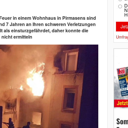
D
N
H
Feuer in einem Wohnhaus in Pirmasens sind
nd 7 Jahren an Ihren schweren Verletzungen
t als einsturzgefährdet, daher konnte die
nicht ermitteln
Umfra
Som