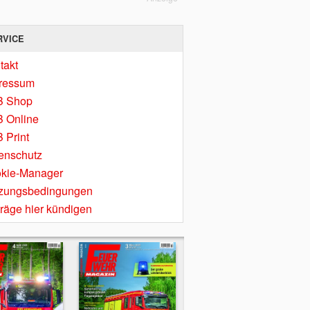
RVICE
takt
ressum
B Shop
 Online
 Print
enschutz
kie-Manager
zungsbedingungen
träge hier kündigen