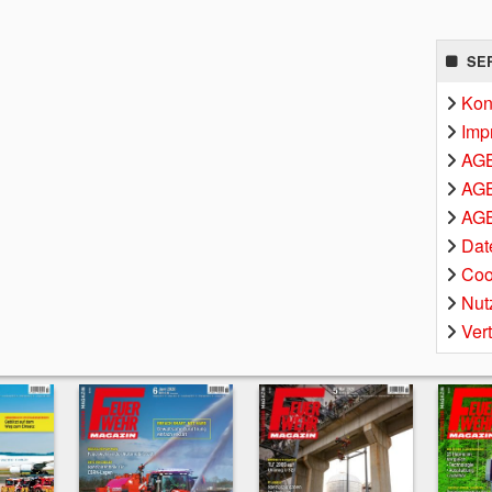
SE
Kon
Imp
AG
AGB
AGB
Dat
Coo
Nut
Ver