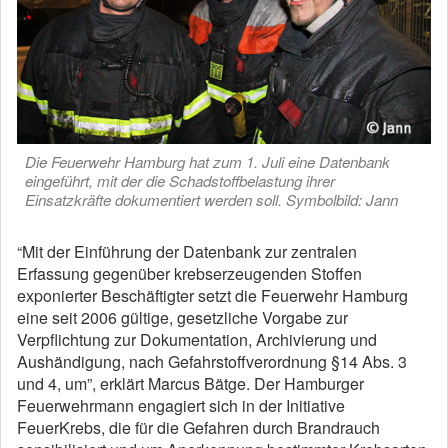
Die Feuerwehr Hamburg hat zum 1. Juli eine Datenbank
eingeführt, mit der die Schadstoffbelastung ihrer
Einsatzkräfte dokumentiert werden soll. Symbolbild: Jann
“Mit der Einführung der Datenbank zur zentralen
Erfassung gegenüber krebserzeugenden Stoffen
exponierter Beschäftigter setzt die Feuerwehr Hamburg
eine seit 2006 gültige, gesetzliche Vorgabe zur
Verpflichtung zur Dokumentation, Archivierung und
Aushändigung, nach Gefahrstoffverordnung §14 Abs. 3
und 4, um”, erklärt Marcus Bätge. Der Hamburger
Feuerwehrmann engagiert sich in der Initiative
FeuerKrebs, die für die Gefahren durch Brandrauch