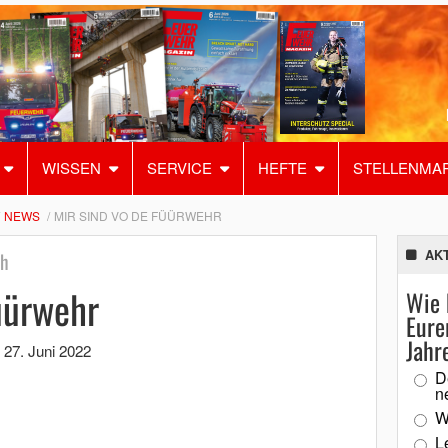
WISSEN
SERVICE
HEFTE
STELLENMA
NEWS
MIR SIND VO DE FÜÜRWEHR
AK
ch
üürwehr
Wie 
Eure
Jahr
,
27. Juni 2022
D
n
W
L