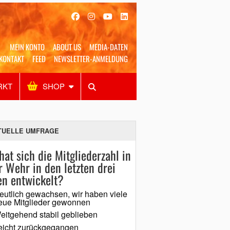
MEIN KONTO
ABOUT US
MEDIA-DATEN
KONTAKT
FEED
NEWSLETTER-ANMELDUNG
RKT
SHOP
Alles
Shop
SUCHEN
TUELLE UMFRAGE
hat sich die Mitgliederzahl in
r Wehr in den letzten drei
en entwickelt?
eutlich gewachsen, wir haben viele
eue Mitglieder gewonnen
eitgehend stabil geblieben
eicht zurückgegangen