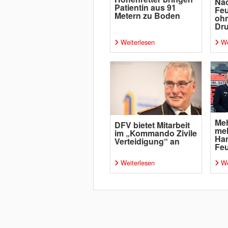
Na
Patientin aus 91
Fe
Metern zu Boden
ohn
Dr
Weiterlesen
We
Meh
DFV bietet Mitarbeit
meh
im „Kommando Zivile
Ham
Verteidigung“ an
Fe
Weiterlesen
We