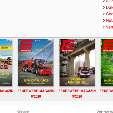
AGB
Dat
Coo
Nut
Ver
MAGAZIN
FEUERWEHR-MAGAZIN
FEUERWEHR-MAGAZIN
FEUERW
6/2026
5/2026
Service
Vertrag w