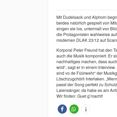
Mit Dudelsack und Alphorn begin
beides natürlich gespielt von Mi
singen sie los, untermalt von Bi
die Protagonisten wahlweise auf 
modernen DLAK 23/12 auf Scania
Korporal Peter Freund hat den T
auch die Musik komponiert. Er sin
nachhaltiges machen, dass auch
wird“, sagt er in einem Interview
sind vo de Füürwehr“ der Musik
Löschzugchörli Interlaken. „Wen
passt der Song perfekt zu Schutz
Laiensänger, da habe es am Anfan
Wir finden: Guet g’macht!