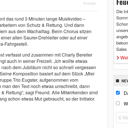
Feu
Anzeige
Die In
Somme
nt das rund 3 Minuten lange Musikvideo –
Schon 
tarbeitern von Schutz & Rettung. Und dann
unsere
ldern aus dem Wachalltag. Beim Chorus sitzen
angebo
einer alten Saurer-Drehleiter oder auf einer
bekom
-Fahrgestell.
Sales
ext verfasst und zusammen mit Charly Bereiter
Wei
gt auch in seiner Freizeit. „Ich wollte etwas
 nach dem Jubiläum nicht so schnell vergessen
. Seine Komposition basiert auf dem Stück „Mier
gruppe Trio Eugster, aufgenommen vom
NE
n man den Text noch etwas umschreibt, dann
 & Rettung”, sagt Freund. Alle Mitwirkenden sind
Da
g schon etwas Mut gebraucht, so der Initiator.
W