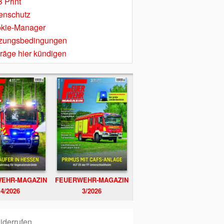
 Print
enschutz
kie-Manager
zungsbedingungen
träge hier kündigen
EHR-MAGAZIN
FEUERWEHR-MAGAZIN
4/2026
3/2026
iderrufen