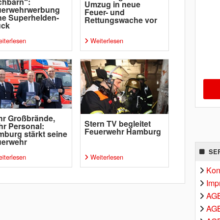
chbarn“:
Umzug in neue
uerwehrwerbung
Feuer- und
e Superhelden-
Rettungswache vor
uck
iterlesen
Weiterlesen
r Großbrände,
Stern TV begleitet
r Personal:
Feuerwehr Hamburg
burg stärkt seine
uerwehr
SE
iterlesen
Weiterlesen
Kon
Imp
AG
AGB