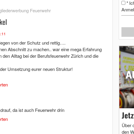
Ic
*
Anmel
gliederwerbung Feuerwehr
kel
5:11
legen von der Schutz und rettig….
 einen Abschnitt zu machen.. war eine mega Erfahrung
 in den Alltag bei der Berufsfeuerwehr Zürich und die
i der Umsetzung eurer neuen Struktur!
rten
drauf, da ist auch Feuerwehr drin
Jet
rten
Über 
den W