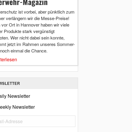
erwehr-Magazin
terschutz ist vorbei, aber pünktlich zum
r verlängern wir die Messe-Preise!
vor Ort in Hannover haben wir viele
r Produkte stark vergünstigt
ten. Wer nicht dabei sein konnte,
mt jetzt im Rahmen unseres Sommer-
 noch einmal die Chance.
terlesen
WSLETTER
ily Newsletter
eekly Newsletter