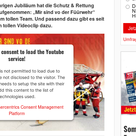
hrigen Jubiläum hat die Schutz & Rettung
D
N
ufgenommen: „Mir sind vo der Füürwehr“
H
nem tollen Team. Und passend dazu gibt es seit
 tollen Videoclip dazu.
Umfra
 consent to load the Youtube
service!
is not permitted to load due to
e not disclosed to the visitor. The
eeds to setup the site with their
 this content to the list of
technologies used.
ercentrics Consent Management
Platform
Som