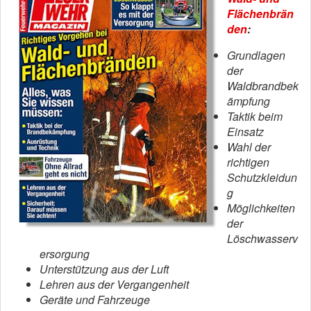
Flächenbrän
den
:
Grundlagen
der
Waldbrandbek
ämpfung
Taktik beim
Einsatz
Wahl der
richtigen
Schutzkleidun
g
Möglichkeiten
der
Löschwasserv
ersorgung
Unterstützung aus der Luft
Lehren aus der Vergangenheit
Geräte und Fahrzeuge