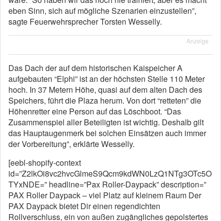
eben Sinn, sich auf mögliche Szenarien einzustellen”,
sagte Feuerwehrsprecher Torsten Wesselly.
Anzeige
Das Dach der auf dem historischen Kaispeicher A
aufgebauten “Elphi” ist an der höchsten Stelle 110 Meter
hoch. In 37 Metern Höhe, quasi auf dem alten Dach des
Speichers, führt die Plaza herum. Von dort “retteten” die
Höhenretter eine Person auf das Löschboot. “Das
Zusammenspiel aller Beteiligten ist wichtig. Deshalb gilt
das Hauptaugenmerk bei solchen Einsätzen auch immer
der Vorbereitung”, erklärte Wesselly.
[eebl-shopify-context
id=”Z2lkOi8vc2hvcGlmeS9Qcm9kdWN0LzQ1NTg3OTc5O
TYxNDE=” headline=”Pax Roller-Daypack” description=”
PAX Roller Daypack – viel Platz auf kleinem Raum Der
PAX Daypack bietet Dir einen regendichten
Rollverschluss, ein von außen zugängliches gepolstertes