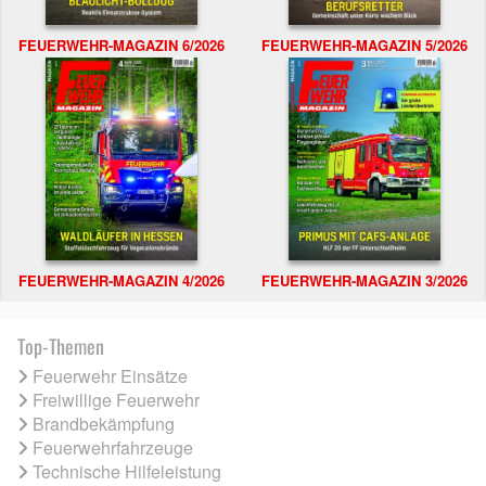
FEUERWEHR-MAGAZIN 6/2026
FEUERWEHR-MAGAZIN 5/2026
FEUERWEHR-MAGAZIN 4/2026
FEUERWEHR-MAGAZIN 3/2026
Top-Themen
Feuerwehr Einsätze
Freiwillige Feuerwehr
Brandbekämpfung
Feuerwehrfahrzeuge
Technische Hilfeleistung