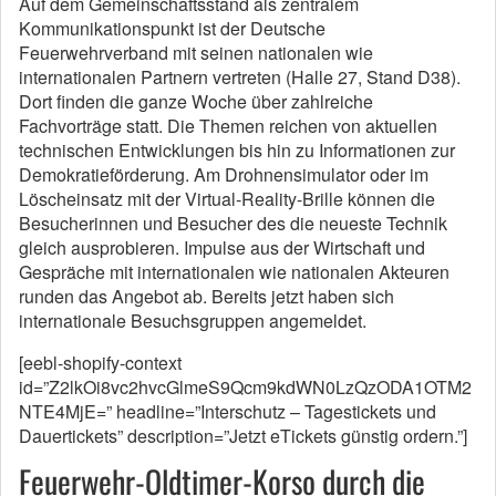
Auf dem Gemeinschaftsstand als zentralem
Kommunikationspunkt ist der Deutsche
Feuerwehrverband mit seinen nationalen wie
internationalen Partnern vertreten (Halle 27, Stand D38).
Dort finden die ganze Woche über zahlreiche
Fachvorträge statt. Die Themen reichen von aktuellen
technischen Entwicklungen bis hin zu Informationen zur
Demokratieförderung. Am Drohnensimulator oder im
Löscheinsatz mit der Virtual-Reality-Brille können die
Besucherinnen und Besucher des die neueste Technik
gleich ausprobieren. Impulse aus der Wirtschaft und
Gespräche mit internationalen wie nationalen Akteuren
runden das Angebot ab. Bereits jetzt haben sich
internationale Besuchsgruppen angemeldet.
[eebl-shopify-context
id=”Z2lkOi8vc2hvcGlmeS9Qcm9kdWN0LzQzODA1OTM2
NTE4MjE=” headline=”Interschutz – Tagestickets und
Dauertickets” description=”Jetzt eTickets günstig ordern.”]
Feuerwehr-Oldtimer-Korso durch die