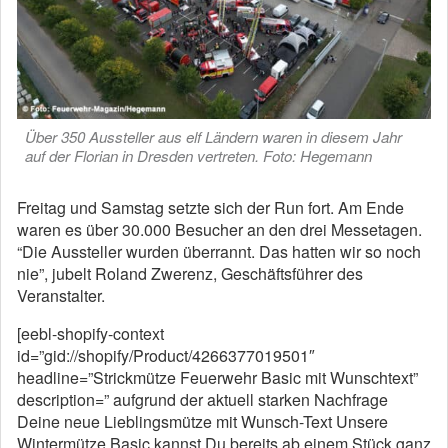
Über 350 Aussteller aus elf Ländern waren in diesem Jahr
auf der Florian in Dresden vertreten. Foto: Hegemann
Freitag und Samstag setzte sich der Run fort. Am Ende
waren es über 30.000 Besucher an den drei Messetagen.
“Die Aussteller wurden überrannt. Das hatten wir so noch
nie”, jubelt Roland Zwerenz, Geschäftsführer des
Veranstalter.
[eebl-shopify-context
id=”gid://shopify/Product/4266377019501″
headline=”Strickmütze Feuerwehr Basic mit Wunschtext”
description=” aufgrund der aktuell starken Nachfrage
Deine neue Lieblingsmütze mit Wunsch-Text Unsere
Wintermütze Basic kannst Du bereits ab einem Stück ganz