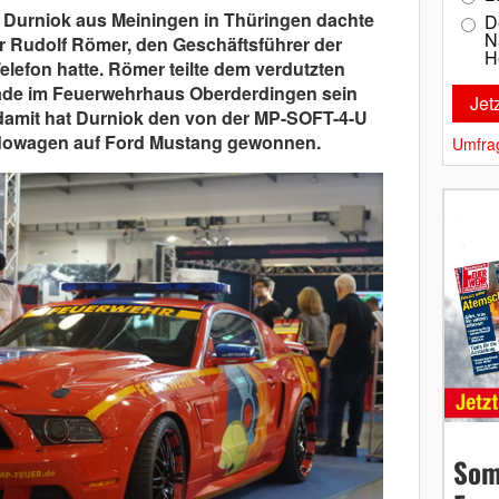
 Durniok aus Meiningen in Thüringen dachte
D
N
er Rudolf Römer, den Geschäftsführer der
H
 Telefon hatte. Römer teilte dem verdutzten
ade im Feuerwehrhaus Oberderdingen sein
damit hat Durniok den von der MP-SOFT-4-U
owagen auf Ford Mustang gewonnen.
Umfra
Som