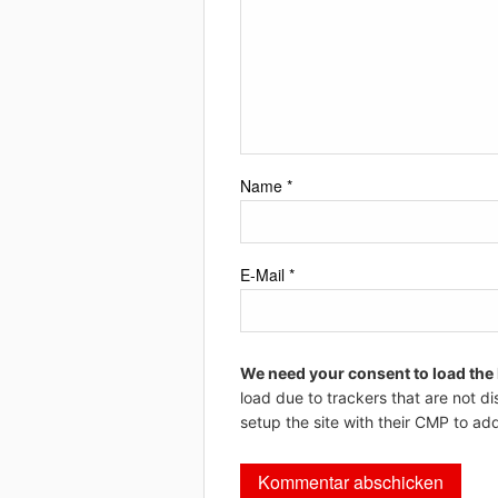
Name
*
E-Mail
*
We need your consent to load the
load due to trackers that are not di
setup the site with their CMP to add