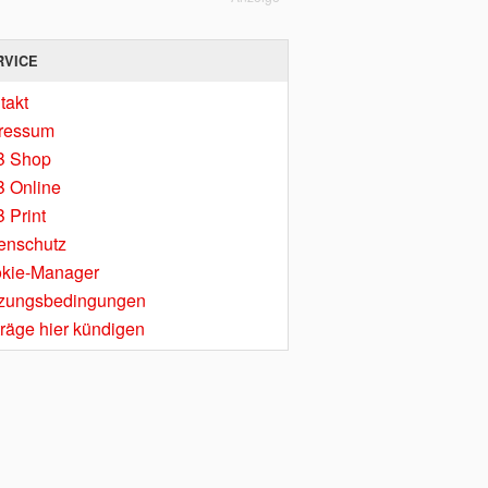
RVICE
takt
ressum
B Shop
 Online
 Print
enschutz
kie-Manager
zungsbedingungen
träge hier kündigen