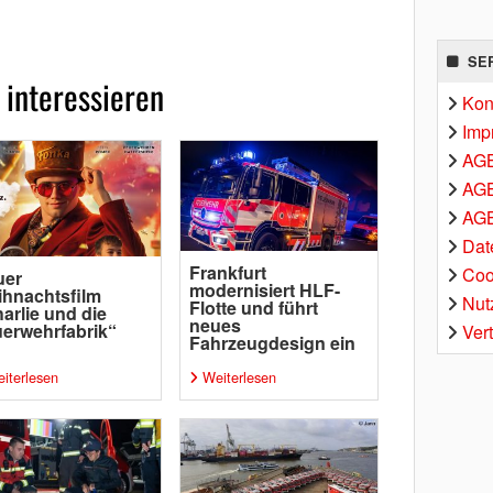
SE
 interessieren
Kon
Imp
AG
AGB
AGB
Dat
Frankfurt
Coo
uer
modernisiert HLF-
hnachtsfilm
Nut
Flotte und führt
arlie und die
neues
erwehrfabrik“
Ver
Fahrzeugdesign ein
iterlesen
Weiterlesen