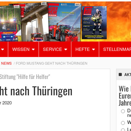
WISSEN
SERVICE
HEFTE
STELLENMA
NEWS
FORD MUSTANG GEHT NACH THÜRINGEN
AK
tiftung "Hilfe für Helfer"
ht nach Thüringen
Wie 
Eure
Jahr
r 2020
D
n
W
L