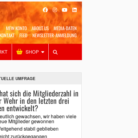
MEIN KONTO
ABOUT US
MEDIA-DATEN
KONTAKT
FEED
NEWSLETTER-ANMELDUNG
RKT
SHOP
Alles
Shop
SUCHEN
TUELLE UMFRAGE
hat sich die Mitgliederzahl in
r Wehr in den letzten drei
en entwickelt?
eutlich gewachsen, wir haben viele
eue Mitglieder gewonnen
eitgehend stabil geblieben
eicht zurückgegangen