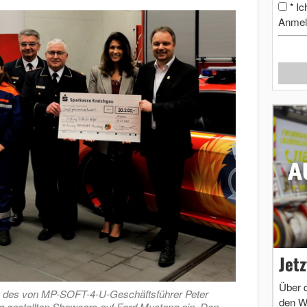
Ic
*
Anmel
Jet
Über 
ng des von MP-SOFT-4-U-Geschäftsführer Peter
den W
g gestellten Showcars auf Ford Mustang ein. Den