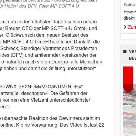
Fotos
 für Helfer” des DFV. Foto: MP-SOFT-4-U
Feuer
direkt
t nun in den nächsten Tagen seinen neuen
Zum
 Peter Breuer, CEO der MP-SOFT-4-U GmbH und
chen Glückwunsch dem neuen Besitzer des
r MP-SOFT-4-U GmbH herzlichen Dank für die
nn Schreck, Ständiger Vertreter des Präsidenten
VE
es (DFV) und amtierender Vorsitzender der
BE
„Und natürlich auch vielen Dank an alle Menschen,
gt haben und damit die Stiftung unterstützen!“
cm9kdWN0LzE2NDMxMzQ5NDMzNDE=”
tzstelle” description=” Die Gefahren der
le können eine Vielzahl unterschiedlichster
en.”]
 überraschte Reaktion des Gewinners steht im
ine. Kleine Vorwarnung: Das Video ist fast 22