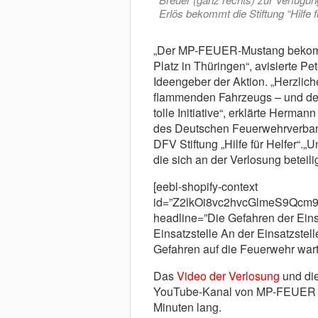
Erlös bekommt die Stiftung “Hilfe
„Der MP-FEUER-Mustang bekomm
Platz in Thüringen“, avisierte
Ideengeber der Aktion. „Herzli
flammenden Fahrzeugs – und de
tolle Initiative“, erklärte Herma
des Deutschen Feuerwehrverband
DFV Stiftung „Hilfe für Helfer“.
die sich an der Verlosung beteili
[eebl-shopify-context
id=”Z2lkOi8vc2hvcGlmeS9Q
headline=”Die Gefahren der Einsa
Einsatzstelle An der Einsatzstel
Gefahren auf die Feuerwehr wart
Das
Video der Verlosung
und die
YouTube-Kanal von MP-FEUER onl
Minuten lang.