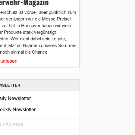
erwehr-Magazin
terschutz ist vorbei, aber pünktlich zum
r verlängern wir die Messe-Preise!
vor Ort in Hannover haben wir viele
r Produkte stark vergünstigt
ten. Wer nicht dabei sein konnte,
mt jetzt im Rahmen unseres Sommer-
 noch einmal die Chance.
terlesen
WSLETTER
ily Newsletter
eekly Newsletter