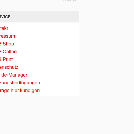
RVICE
takt
ressum
B Shop
 Online
 Print
enschutz
kie-Manager
zungsbedingungen
träge hier kündigen