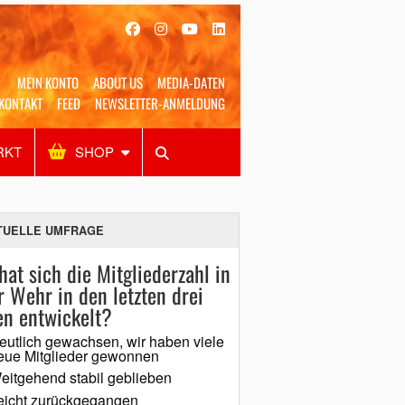
MEIN KONTO
ABOUT US
MEDIA-DATEN
KONTAKT
FEED
NEWSLETTER-ANMELDUNG
RKT
SHOP
Alles
Shop
SUCHEN
TUELLE UMFRAGE
hat sich die Mitgliederzahl in
r Wehr in den letzten drei
en entwickelt?
eutlich gewachsen, wir haben viele
eue Mitglieder gewonnen
eitgehend stabil geblieben
eicht zurückgegangen