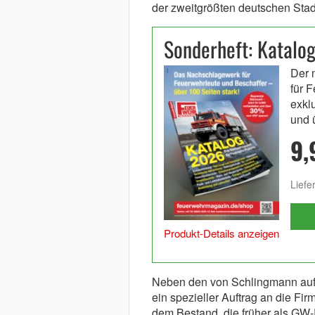
der zweitgrößten deutschen Stad
Sonderheft: Katalo
Der 
für 
exkl
und 
9,
Liefe
Produkt-Details anzeigen
Neben den von Schlingmann aufg
ein spezieller Auftrag an die F
dem Bestand, die früher als GW-