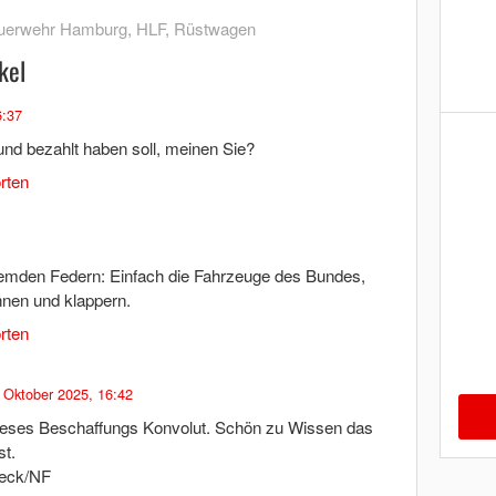
uerwehr Hamburg
,
HLF
,
Rüstwagen
kel
6:37
nd bezahlt haben soll, meinen Sie?
rten
emden Federn: Einfach die Fahrzeuge des Bundes,
chnen und klappern.
rten
 Oktober 2025, 16:42
ieses Beschaffungs Konvolut. Schön zu Wissen das
t.
eck/NF