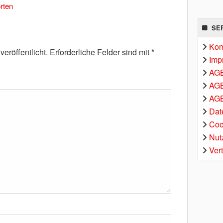
rten
SE
Kon
eröffentlicht.
Erforderliche Felder sind mit
*
Imp
AG
AGB
AGB
Dat
Coo
Nut
Ver