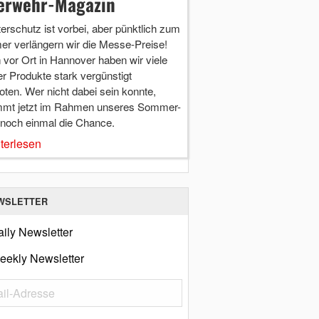
erwehr-Magazin
terschutz ist vorbei, aber pünktlich zum
r verlängern wir die Messe-Preise!
vor Ort in Hannover haben wir viele
r Produkte stark vergünstigt
ten. Wer nicht dabei sein konnte,
mt jetzt im Rahmen unseres Sommer-
 noch einmal die Chance.
terlesen
WSLETTER
ily Newsletter
eekly Newsletter