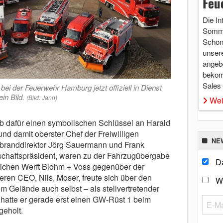
Feu
Die In
Somme
Schon 
unsere
angebo
bekom
Sales
ei der Feuerwehr Hamburg jetzt offiziell in Dienst
ein Bild.
(Bild: Jann)
Wei
b dafür einen symbolischen Schlüssel an Harald
nd damit oberster Chef der Freiwilligen
NE
randdirektor Jörg Sauermann und Frank
rschaftspräsident, waren zu der Fahrzugübergabe
Da
eichen Werft Blohm + Voss gegenüber der
n CEO, Nils, Moser, freute sich über den
W
 Gelände auch selbst – als stellvertretender
hatte er gerade erst einen GW-Rüst 1 beim
geholt.