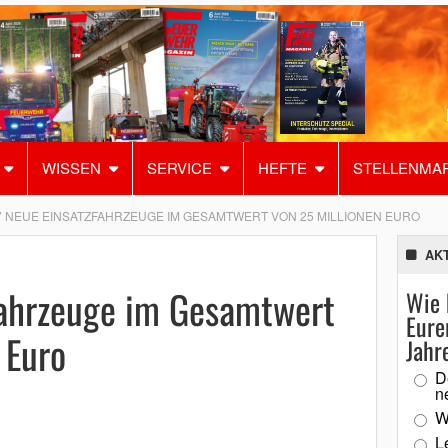
WISSEN
SERVICE
HEFTE
STELLENMA
7 NEUE EINSATZFAHRZEUGE IM GESAMTWERT VON 25 MILLIONEN EURO
AK
fahrzeuge im Gesamtwert
Wie 
Eure
 Euro
Jahr
D
n
W
L