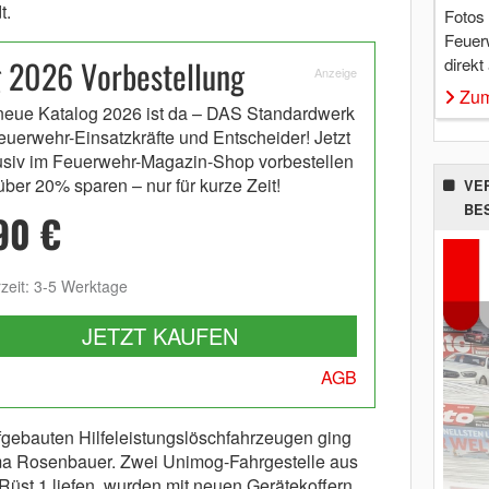
t.
Fotos
Feuer
g 2026 Vorbestellung
direkt
Anzeige
Zum
neue Katalog 2026 ist da – DAS Standardwerk
Feuerwehr-Einsatzkräfte und Entscheider! Jetzt
usiv im Feuerwehr-Magazin-Shop vorbestellen
über 20% sparen – nur für kurze Zeit!
VE
BE
90 €
rzeit: 3-5 Werktage
JETZT KAUFEN
AGB
ebauten Hilfeleistungslöschfahrzeugen ging
irma Rosenbauer. Zwei Unimog-Fahrgestelle aus
Rüst 1 liefen, wurden mit neuen Gerätekoffern