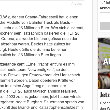
Ic
*
Anzeige
Anmel
LW 2, der ein Scania-Fahrgestell hat, dienen
che Modelle von Daimler Truck als Basis –
mehr als 25 Millionen Euro. Wer sich auskennt,
pchen“ sein. Tatsächlich basieren die HLF 20
r-Corona, als weder Lieferengpässe noch der
 absehbar waren. Beides hatte zuletzt für
orgt. Heute dürfte die Summe bei einer
tlich bei 35 Millionen Euro liegen.
ftgelände kam: „Eine Pracht“ entfuhr es ihm.
sei heute „pure Notwendigkeit“, so der
in 85 Freiwilligen Feuerwehren der Hansestadt
larmiert worden. Dabei operieren Kräfte von
on im ersten Angriff eng mit denen der
die HLF 20 auch taktisch ähnlich realisiert.
Jet
eit 2023 zu uns gekommen, jetzt haben wir sie
übergeben“, sagte Burghart. Sauermann sprach von
Über 
Zukunft des Brand- und Katastrophenschutzes“ in
den W