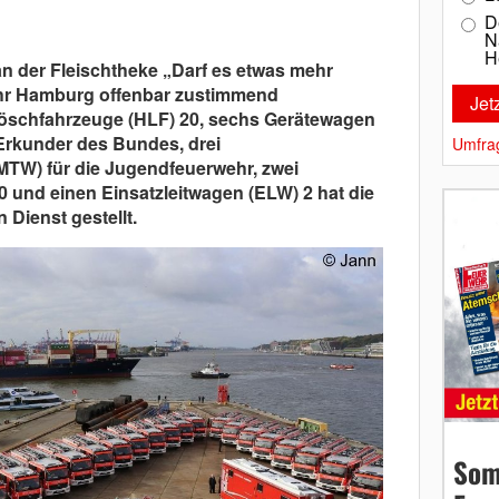
D
N
H
n der Fleischtheke „Darf es etwas mehr
ehr Hamburg offenbar zustimmend
slöschfahrzeuge (HLF) 20, sechs Gerätewagen
Erkunder des Bundes, drei
Umfra
TW) für die Jugendfeuerwehr, zwei
 und einen Einsatzleitwagen (ELW) 2 hat die
n Dienst gestellt.
Som