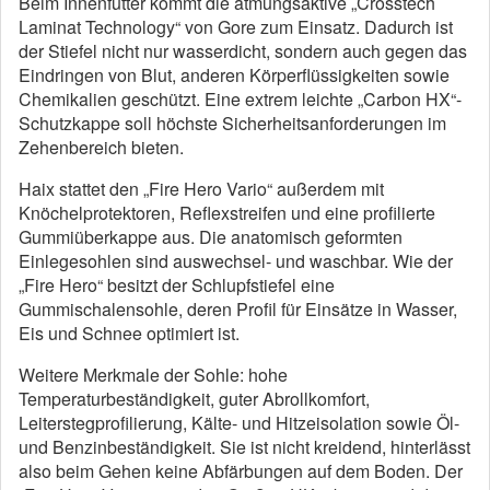
Beim Innenfutter kommt die atmungsaktive „Crosstech
Laminat Technology“ von Gore zum Einsatz. Dadurch ist
der Stiefel nicht nur wasserdicht, sondern auch gegen das
Eindringen von Blut, anderen Körperflüssigkeiten sowie
Chemikalien geschützt. Eine extrem leichte „Carbon HX“-
Schutzkappe soll höchste Sicherheitsanforderungen im
Zehenbereich bieten.
Haix stattet den „Fire Hero Vario“ außerdem mit
Knöchelprotektoren, Reflexstreifen und eine profilierte
Gummiüberkappe aus. Die anatomisch geformten
Einlegesohlen sind auswechsel- und waschbar. Wie der
„Fire Hero“ besitzt der Schlupfstiefel eine
Gummischalensohle, deren Profil für Einsätze in Wasser,
Eis und Schnee optimiert ist.
Weitere Merkmale der Sohle: hohe
Temperaturbeständigkeit, guter Abrollkomfort,
Leiterstegprofilierung, Kälte- und Hitzeisolation sowie Öl-
und Benzinbeständigkeit. Sie ist nicht kreidend, hinterlässt
also beim Gehen keine Abfärbungen auf dem Boden. Der