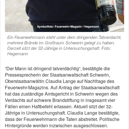
Ein Feuerwehrmann steht unter dem dringenden Tatverdacht,
mehrere Brände im Großraum Schwerin gelegt zu haben.
Derzeit sitzt der 32-Jährige in Untersuchungshaft. Foto:
Hegemann
“Der Mann ist dringend tatverdächtig”, bestätigte die
Pressesprecherin der Staatsanwaltschaft Schwerin,
Oberstaatsanwältin Claudia Lange auf Nachfrage des
Feuerwehr-Magazins. Auf Antrag der Staatsanwaltschaft
hat das zuständige Amtsgericht in Schwerin wegen des
Verdachts auf schwere Brandstiftung in insgesamt vier
Fällen einen Haftbefehl erlassen. Aktuell sitzt der 32-
Jährige in Untersuchungshaft. Claudia Lange bestätigte,
dass der Feuerwehrmann die Taten abstreitet. Politische
Hintergründe werden inzwischen ausgeschlossen.