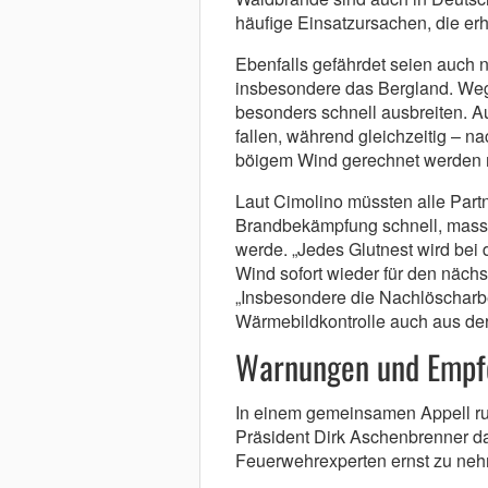
häufige Einsatzursachen, die er
Ebenfalls gefährdet seien auch n
insbesondere das Bergland. Weg
besonders schnell ausbreiten. 
fallen, während gleichzeitig – n
böigem Wind gerechnet werden
Laut Cimolino müssten alle Partn
Brandbekämpfung schnell, massiv
werde. „Jedes Glutnest wird bei 
Wind sofort wieder für den nächs
„Insbesondere die Nachlöscharbe
Wärmebildkontrolle auch aus der
Warnungen und Empfe
In einem gemeinsamen Appell ru
Präsident Dirk Aschenbrenner d
Feuerwehrexperten ernst zu ne