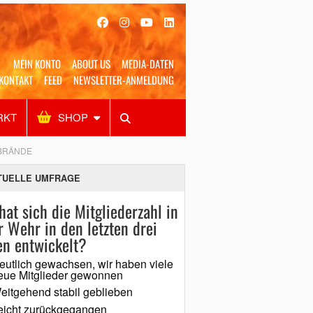
MEIN KONTO
ABOUT US
MEDIA-DATEN
KONTAKT
FEED
NEWSLETTER-ANMELDUNG
RKT
SHOP
Alles
Shop
SUCHEN
BRÄNDE
TUELLE UMFRAGE
hat sich die Mitgliederzahl in
r Wehr in den letzten drei
en entwickelt?
eutlich gewachsen, wir haben viele
eue Mitglieder gewonnen
eitgehend stabil geblieben
eicht zurückgegangen