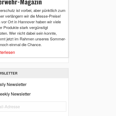
erwehr-Magazin
terschutz ist vorbei, aber pünktlich zum
r verlängern wir die Messe-Preise!
vor Ort in Hannover haben wir viele
r Produkte stark vergünstigt
ten. Wer nicht dabei sein konnte,
mt jetzt im Rahmen unseres Sommer-
 noch einmal die Chance.
terlesen
WSLETTER
ily Newsletter
eekly Newsletter