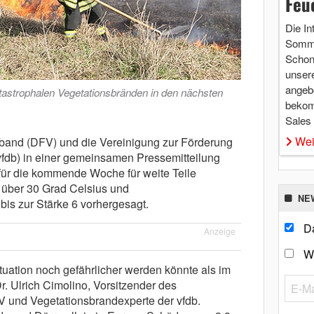
Feu
Die In
Somme
Schon 
unsere
angebo
astrophalen Vegetationsbränden in den nächsten
bekom
Sales
Wei
and (DFV) und die Vereinigung zur Förderung
fdb) in einer gemeinsamen Pressemitteilung
für die kommende Woche für weite Teile
über 30 Grad Celsius und
NE
is zur Stärke 6 vorhergesagt.
Da
Anzeige
W
ituation noch gefährlicher werden könnte als im
r. Ulrich Cimolino, Vorsitzender des
V und Vegetationsbrandexperte der vfdb.