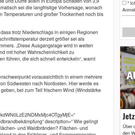
e und Dürre allein in Europa Schäden von 3,9
Ic
*
amatisch sei die langfristige Vorhersage, wonach
Anmel
hen Temperaturen und großer Trockenheit noch bis
dass trotz Niederschlags in einigen Regionen
hnittstemperatur derzeit größer sei als
mmers. „Diese Ausgangslage wird in weiten
nd mit hoher Wahrscheinlichkeit zu
 führen, die sich schnell entwickeln“, warnt
enschwerpunkt voraussichtlich in einem mehrere
 von Südwesten nach Nordosten. Hier werde es
geben, bei zum Teil frischem Wind (Windstärke
Jet
m9kdWN0LzE2NDMxMjc4OTgyMjE=”
ldbrandbekämpfung” description=” Wie gelingt
Über 
Flächen- und Waldbränden? Flächen- und
den W
hland in den Frühlings- und Sommermonaten