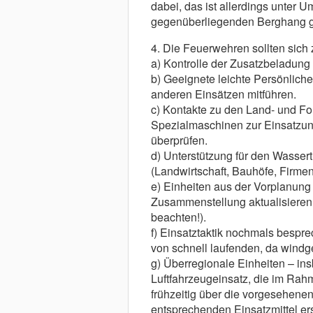
dabei, das ist allerdings unter 
gegenüberliegenden Berghang 
4. Die Feuerwehren sollten sich z
a) Kontrolle der Zusatzbeladun
b) Geeignete leichte Persönlich
anderen Einsätzen mitführen.
c) Kontakte zu den Land- und Fo
Spezialmaschinen zur Einsatzunt
überprüfen.
d) Unterstützung für den Wassert
(Landwirtschaft, Bauhöfe, Firmen 
e) Einheiten aus der Vorplanung 
Zusammenstellung aktualisieren
beachten!).
f) Einsatztaktik nochmals bespr
von schnell laufenden, da wind
g) Überregionale Einheiten – in
Luftfahrzeugeinsatz, die im Rah
frühzeitig über die vorgesehenen
entsprechenden Einsatzmittel er