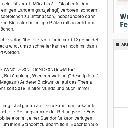
n etc. ist vom 1. März bis 31. Oktober in den
 einigen Ländern ganzjährig!) verboten, sondern
nsbereichen zu unterlassen, insbesondere dann,
utzen Sie dafür befestigte Plätze mit ausreichend
lächen.
sollte sofort über die Notrufnummer 112 gemeldet
AK
eckt wird, umso schneller kann er noch mit dann
ft werden.
cm9kdWN0LzQ0NTQ0NDk0NDcwMjE=”
n, Bekämpfung, Wiederbewaldung” description=”
Magazin) Anderer Blickwinkel auf das Thema
ns seit 2018 in aller Munde und auch immer
s möglichst genau an. Dazu kann man bekannte
ch die Rettungspunkte der Rettungskette Forst
biltelefon mit einer Standortfunktion verfügen,
 um ihren Standort zu übermitteln. Beachten Sie