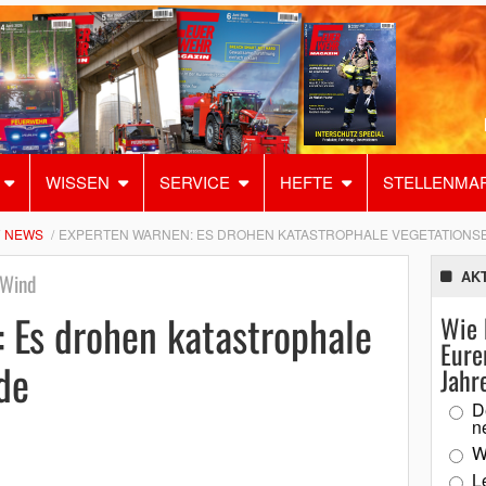
WISSEN
SERVICE
HEFTE
STELLENMA
NEWS
EXPERTEN WARNEN: ES DROHEN KATASTROPHALE VEGETATIONS
AK
 Wind
 Es drohen katastrophale
Wie 
Eure
de
Jahr
D
n
W
L