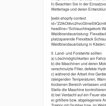
h) Beachten Sie in der Einsatzvo
Wetterlage und deren Entwicklu
[eebl-shopify-context
id=”Z2lkOi8vc2hvcGlmeS9Qc
headline=”Schlauchtragekorb Wa
Waldbrandausrüstung: Flexattac
platzsparende Flexattack Schlau
Waldbrandausrüstung in Kästen.”
5. Land- und Forstwirte sollten
a) Löschmöglichkeiten am Fahrze
b) die Maschinen und deren Moto
verschmutzte Filter, defekte Hyd
c) während der Arbeit ihre Ger
(steigenden Temperaturen, Warnu
trockenen Bereich verlassen un
Stelle die Maschine kontrollieren
d) bei Verdacht auf ein Feuer eb
e) größere bzw. abgelegenere Arb
Traktor mit Grubber bzw. im Wal