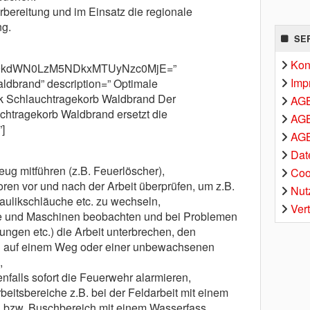
rbereitung und im Einsatz die regionale
ng.
SE
Kon
m9kdWN0LzM5NDkxMTUyNzc0MjE=”
Imp
ldbrand” description=” Optimale
k Schlauchtragekorb Waldbrand Der
AG
chtragekorb Waldbrand ersetzt die
AGB
]
AGB
Dat
ug mitführen (z.B. Feuerlöscher),
Coo
ren vor und nach der Arbeit überprüfen, um z.B.
Nut
raulikschläuche etc. zu wechseln,
Ver
äte und Maschinen beobachten und bei Problemen
ngen etc.) die Arbeit unterbrechen, den
d auf einem Weg oder einer unbewachsenen
,
enfalls sofort die Feuerwehr alarmieren,
eitsbereiche z.B. bei der Feldarbeit mit einem
d bzw. Buschbereich mit einem Wasserfass