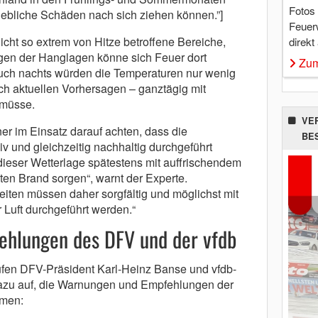
Fotos
hebliche Schäden nach sich ziehen können.”]
Feuer
icht so extrem von Hitze betroffene Bereiche,
direkt
en der Hanglagen könne sich Feuer dort
Zum
Auch nachts würden die Temperaturen nur wenig
ach aktuellen Vorhersagen – ganztägig mit
 müsse.
VE
er im Einsatz darauf achten, dass die
BE
 und gleichzeitig nachhaltig durchgeführt
dieser Wetterlage spätestens mit auffrischendem
ten Brand sorgen“, warnt der Experte.
iten müssen daher sorgfältig und möglichst mit
 Luft durchgeführt werden.“
hlungen des DFV und der vfdb
fen DFV-Präsident Karl-Heinz Banse und vfdb-
azu auf, die Warnungen und Empfehlungen der
hmen: