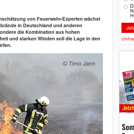
D
N
H
inschätzung von Feuerwehr-Experten wächst
nsbrände in Deutschland und anderen
sondere die Kombination aus hohen
eit und starken Winden soll die Lage in den
Umfra
rfen.
Som