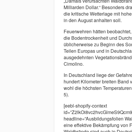
„Damals verursachten Waldbränd
Milliarden Dollar.“ Besonders dr
die kritische Wetterlage mit ho
in den August anhalten soll.
Feuerwehren hätten beobachtet, 
die Bodentrockenheit und Durchsc
üblicherweise zu Beginn des So
Teilen Europas und in Deutschla
ausgedehnten Vegetationsbränden
Cimolino.
In Deutschland liege der Gefahr
hundert Kilometer breiten Band
wohl die höchsten Temperaturen 
5).
[eebl-shopify-context
id=”Z2lkOi8vc2hvcGlmeS9Qc
headline=”Ausbildungsfolien Wa
eine effektive Bekämpfung von 
Waldbrände sind auch in Deutsc