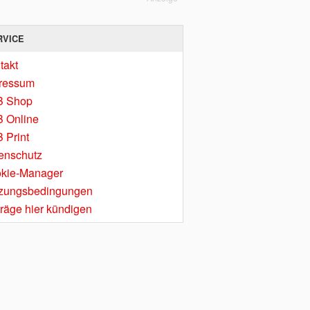
RVICE
takt
ressum
B Shop
 Online
 Print
enschutz
kie-Manager
zungsbedingungen
träge hier kündigen