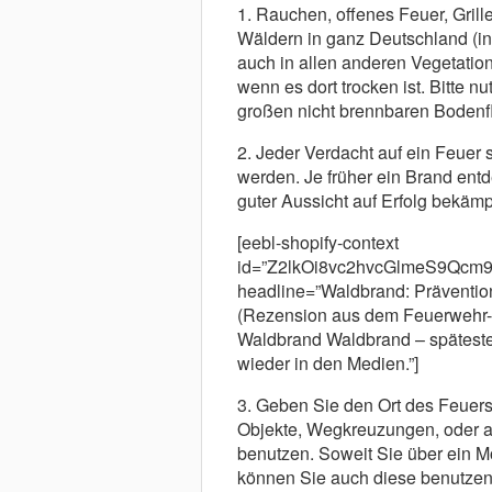
1. Rauchen, offenes Feuer, Grille
Wäldern in ganz Deutschland (in
auch in allen anderen Vegetatio
wenn es dort trocken ist. Bitte n
großen nicht brennbaren Bodenf
2. Jeder Verdacht auf ein Feuer 
werden. Je früher ein Brand entd
guter Aussicht auf Erfolg bekämp
[eebl-shopify-context
id=”Z2lkOi8vc2hvcGlmeS9Q
headline=”Waldbrand: Präventio
(Rezension aus dem Feuerwehr-
Waldbrand Waldbrand – späteste
wieder in den Medien.”]
3. Geben Sie den Ort des Feuer
Objekte, Wegkreuzungen, oder au
benutzen. Soweit Sie über ein Mo
können Sie auch diese benutzen,