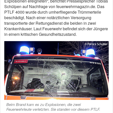
Explosionen ereigneten“, berichtet Pressesprecher Tobias
Schülpen auf Nachfrage von feuerwehrmagazin.de. Das
PTLF 4000 wurde durch umherfliegende Trümmerteile
beschädigt. Nach einer notärztlichen Versorgung
transportierte der Rettungsdienst die beiden in zwei
Krankenhäuser. Laut Feuerwehr befindet sich der Jüngere
in einem kritischen Gesundheitszustand.
Beim Brand kam es zu Explosionen, die zwei
Feuerwehrleute verletzten. Sie standen vor diesem PTLF.