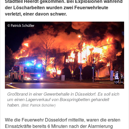
Stadtteil Heerdt gekommen. Bei Explosionen während
der Löscharbeiten wurden zwei Feuerwehrleute
verletzt, einer davon schwer.
Großbrand in einer Gewerbehalle in Düsseldorf. Es soll sich
um einen Lagerverkauf von Boxspringbetten gehandelt
haben.
(Bild: Patrick Schüller)
Wie die Feuerwehr Düsseldorf mitteilte, waren die ersten
Einsatzkräfte bereits 6 Minuten nach der Alarmierung