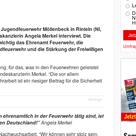
L
D
N
H
 Jugendfeuerwehr Möllenbeck in Rinteln (NI,
anzlerin Angela Merkel interviewt. Die
wichtig das Ehrenamt Feuerwehr, die
Umfra
feuerwehr und die Stärkung der Freiwilligen
ung, für das, was in den Feuerwehren geleistet
undeskanzlerin Merkel. “Die vor allem
arbeit ist ein riesiger Beitrag für die Sicherheit
Anzeige
ehrenamtlich in der Feuerwehr tätig sind, ist
en Deutschland!”
Angela Merkel
Som
Nachwuchsarbeit. “Wir können sehr stolz sein,