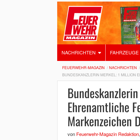
NACHRICHTEN
FAHRZEUGE
FEUERWEHR-MAGAZIN
NACHRICHTEN
BUNDESKANZLERIN MERKEL: 1 MILLION
Bundeskanzlerin 
Ehrenamtliche F
Markenzeichen D
von
Feuerwehr-Magazin Redaktion