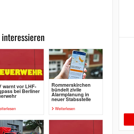
 interessieren
Rommerskirchen
 warnt vor LHF-
bündelt zivile
pass bei Berliner
Alarmplanung in
uerwehr
neuer Stabsstelle
iterlesen
Weiterlesen