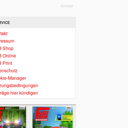
Anzeige
RVICE
takt
ressum
B Shop
 Online
 Print
enschutz
kie-Manager
zungsbedingungen
träge hier kündigen