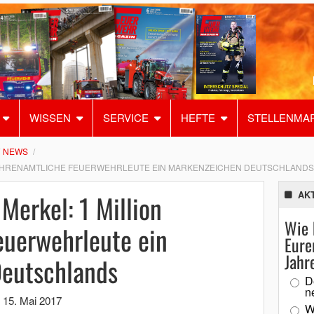
WISSEN
SERVICE
HEFTE
STELLENMA
NEWS
 EHRENAMTLICHE FEUERWEHRLEUTE EIN MARKENZEICHEN DEUTSCHLANDS
Merkel: 1 Million
AK
Wie 
euerwehrleute ein
Eure
Jahr
eutschlands
D
n
,
15. Mai 2017
W