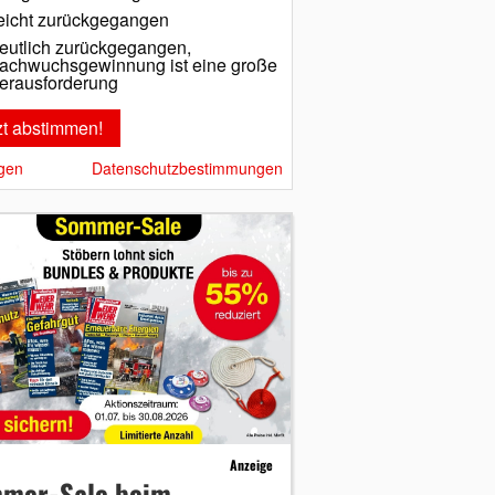
eicht zurückgegangen
eutlich zurückgegangen,
achwuchsgewinnung ist eine große
erausforderung
gen
Datenschutzbestimmungen
Anzeige
mer-Sale beim