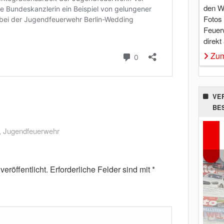
den W
Fotos
Feuer
direkt
Zum
VE
BE
,
Jugendfeuerwehr
eröffentlicht.
Erforderliche Felder sind mit
*