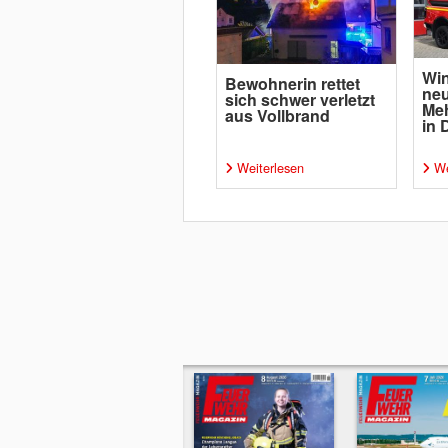
Win
Bewohnerin rettet
ne
sich schwer verletzt
Me
aus Vollbrand
in 
Weiterlesen
We