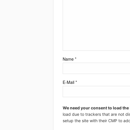
Name
*
E-Mail
*
We need your consent to load the
load due to trackers that are not di
setup the site with their CMP to add