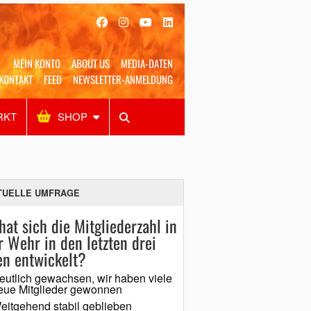
MEIN KONTO
ABOUT US
MEDIA-DATEN
KONTAKT
FEED
NEWSLETTER-ANMELDUNG
RKT
SHOP
Alles
Shop
SUCHEN
TUELLE UMFRAGE
hat sich die Mitgliederzahl in
r Wehr in den letzten drei
en entwickelt?
eutlich gewachsen, wir haben viele
eue Mitglieder gewonnen
eitgehend stabil geblieben