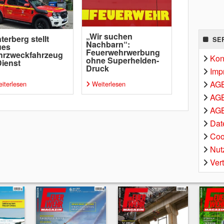
„Wir suchen
terberg stellt
SE
Nachbarn“:
ues
Feuerwehrwerbung
hrzweckfahrzeug
Kon
ohne Superhelden-
Dienst
Druck
Imp
AG
iterlesen
Weiterlesen
AGB
AGB
Dat
Coo
Nut
Ver