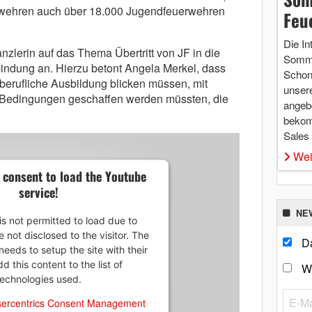
rwehren auch über 18.000 Jugendfeuerwehren
Feu
Die In
zlerin auf das Thema Übertritt von JF in die
Somme
bindung an. Hierzu betont Angela Merkel, dass
Schon 
 berufliche Ausbildung blicken müssen, mit
unsere
r Bedingungen geschaffen werden müssten, die
angebo
bekom
Sales
Wei
 consent to load the Youtube
service!
NE
is not permitted to load due to
e not disclosed to the visitor. The
Da
eeds to setup the site with their
 this content to the list of
W
technologies used.
ercentrics Consent Management