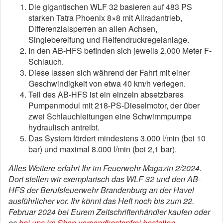
Die gigantischen WLF 32 basieren auf 483 PS
starken Tatra Phoenix 8×8 mit Allradantrieb,
Differenzialsperren an allen Achsen,
Singlebereifung und Reifendruckregelanlage.
In den AB-HFS befinden sich jeweils 2.000 Meter F-
Schlauch.
Diese lassen sich während der Fahrt mit einer
Geschwindigkeit von etwa 40 km/h verlegen.
Teil des AB-HFS ist ein einzeln absetzbares
Pumpenmodul mit 218-PS-Dieselmotor, der über
zwei Schlauchleitungen eine Schwimmpumpe
hydraulisch antreibt.
Das System fördert mindestens 3.000 l/min (bei 10
bar) und maximal 8.000 l/min (bei 2,1 bar).
Alles Weitere erfahrt Ihr im Feuerwehr-Magazin 2/2024.
Dort stellen wir exemplarisch das WLF 32 und den AB-
HFS der Berufsfeuerwehr Brandenburg an der Havel
ausführlicher vor. Ihr könnt das Heft noch bis zum 22.
Februar 2024 bei Eurem Zeitschriftenhändler kaufen oder
es
bei uns im Shop versandkostenfrei bestellen
.