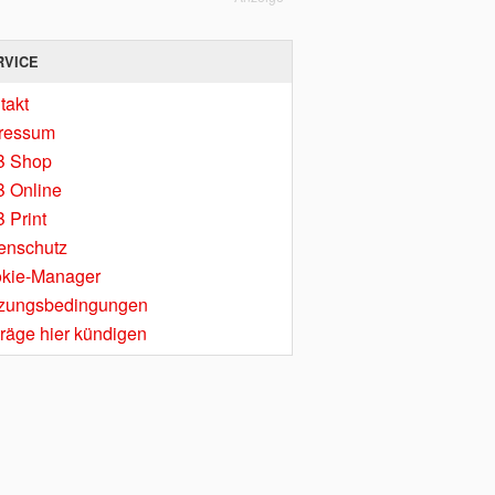
RVICE
takt
ressum
B Shop
 Online
 Print
enschutz
kie-Manager
zungsbedingungen
träge hier kündigen