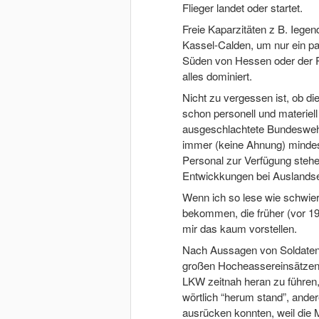
Flieger landet oder startet.
Freie Kaparzitäten z B. Ieg
Kassel-Calden, um nur ein pa
Süden von Hessen oder der Pf
alles dominiert.
Nicht zu vergessen ist, ob d
schon personell und materiell
ausgeschlachtete Bundeswehr 
immer (keine Ahnung) mindes
Personal zur Verfügung stehe
Entwickkungen bei Ausland
Wenn ich so lese wie schwieri
bekommen, die früher (vor 19
mir das kaum vorstellen.
Nach Aussagen von Soldaten,
großen Hocheassereinsätzen 
LKW zeitnah heran zu führen, 
wörtlich “herum stand”, ander
ausrücken konnten, weil die