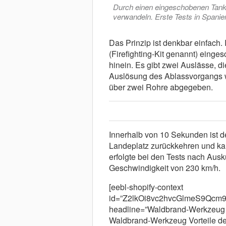
Durch einen eingeschobenen Tank 
verwandeln. Erste Tests in Spanien 
Das Prinzip ist denkbar einfach. 
(Firefighting-Kit genannt) eing
hinein. Es gibt zwei Auslässe, d
Auslösung des Ablassvorgangs 
über zwei Rohre abgegeben.
Innerhalb von 10 Sekunden ist 
Landeplatz zurückkehren und kan
erfolgte bei den Tests nach Ausk
Geschwindigkeit von 230 km/h.
[eebl-shopify-context
id=”Z2lkOi8vc2hvcGlmeS9Q
headline=”Waldbrand-Werkzeug G
Waldbrand-Werkzeug Vorteile des