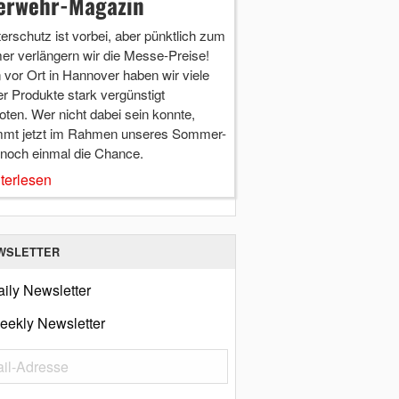
erwehr-Magazin
terschutz ist vorbei, aber pünktlich zum
r verlängern wir die Messe-Preise!
vor Ort in Hannover haben wir viele
r Produkte stark vergünstigt
ten. Wer nicht dabei sein konnte,
mt jetzt im Rahmen unseres Sommer-
 noch einmal die Chance.
terlesen
WSLETTER
ily Newsletter
eekly Newsletter