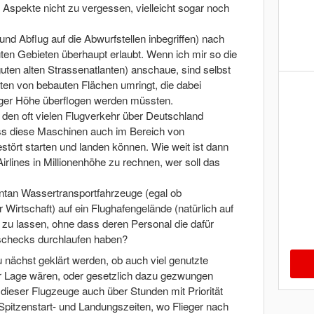
e Aspekte nicht zu vergessen, vielleicht sogar noch
- und Abflug auf die Abwurfstellen inbegriffen) nach
en Gebieten überhaupt erlaubt. Wenn ich mir so die
guten alten Strassenatlanten) anschaue, sind selbst
lten von bebauten Flächen umringt, die dabei
riger Höhe überflogen werden müssten.
den oft vielen Flugverkehr über Deutschland
ss diese Maschinen auch im Bereich von
stört starten und landen können. Wie weit ist dann
rlines in Millionenhöhe zu rechnen, wer soll das
ontan Wassertransportfahrzeuge (egal ob
Wirtschaft) auf ein Flughafengelände (natürlich auf
zu lassen, ohne dass deren Personal die dafür
schecks durchlaufen haben?
nächst geklärt werden, ob auch viel genutzte
der Lage wären, oder gesetzlich dazu gezwungen
dieser Flugzeuge auch über Stunden mit Priorität
pitzenstart- und Landungszeiten, wo Flieger nach