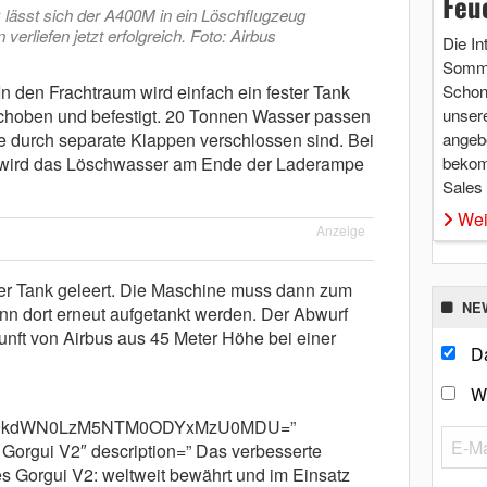
Feu
lässt sich der A400M in ein Löschflugzeug
verliefen jetzt erfolgreich. Foto: Airbus
Die In
Somme
In den Frachtraum wird einfach ein fester Tank
Schon 
eschoben und befestigt. 20 Tonnen Wasser passen
unsere
ie durch separate Klappen verschlossen sind. Bei
angebo
wird das Löschwasser am Ende der Laderampe
bekom
Sales
Wei
Anzeige
der Tank geleert. Die Maschine muss dann zum
NE
n dort erneut aufgetankt werden. Der Abwurf
unft von Airbus aus 45 Meter Höhe bei einer
Da
W
cm9kdWN0LzM5NTM0ODYxMzU0MDU=”
orgui V2″ description=” Das verbesserte
 Gorgui V2: weltweit bewährt und im Einsatz