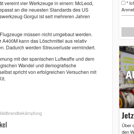
ät vereint vier Werkzeuge in einem: McLeod,
Ic
*
epasst an die neuesten Standards des US
Anmel
nswerkzeug Gorgui ist seit mehreren Jahren
e Flugzeuge müssen nicht umgebaut werden.
er A400M kann das Löschmittel aus relativ
. Dadurch werden Streuverluste vermindert.
mmung mit der spanischen Luftwaffe und dem
logischen Wandel und demografische
selbst spricht von erfolgreichen Versuchen mit
-Kit.
Jet
aldbrandbekämpfung
kel
Über 
den W