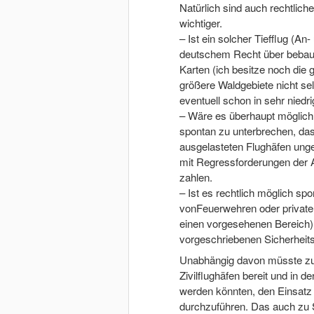
Natürlich sind auch rechtlich
wichtiger.
– Ist ein solcher Tiefflug (An
deutschem Recht über bebaut
Karten (ich besitze noch die 
größere Waldgebiete nicht se
eventuell schon in sehr nied
– Wäre es überhaupt möglich 
spontan zu unterbrechen, da
ausgelasteten Flughäfen unge
mit Regressforderungen der Ai
zahlen.
– Ist es rechtlich möglich sp
vonFeuerwehren oder privater 
einen vorgesehenen Bereich) 
vorgeschriebenen Sicherheit
Unabhängig davon müsste zu 
Zivilflughäfen bereit und in 
werden könnten, den Einsatz 
durchzuführen. Das auch zu S