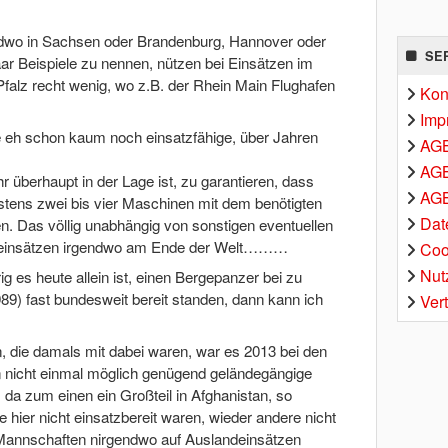
endwo in Sachsen oder Brandenburg, Hannover oder
SE
ar Beispiele zu nennen, nützen bei Einsätzen im
alz recht wenig, wo z.B. der Rhein Main Flughafen
Kon
Imp
ie eh schon kaum noch einsatzfähige, über Jahren
AG
AGB
überhaupt in der Lage ist, zu garantieren, dass
AGB
tens zwei bis vier Maschinen mit dem benötigten
Dat
n. Das völlig unabhängig von sonstigen eventuellen
seinsätzen irgendwo am Ende der Welt………
Coo
Nut
g es heute allein ist, einen Bergepanzer bei zu
89) fast bundesweit bereit standen, dann kann ich
Ver
 die damals mit dabei waren, war es 2013 bei den
nicht einmal möglich genügend geländegängige
da zum einen ein Großteil in Afghanistan, so
e hier nicht einsatzbereit waren, wieder andere nicht
 Mannschaften nirgendwo auf Auslandeinsätzen