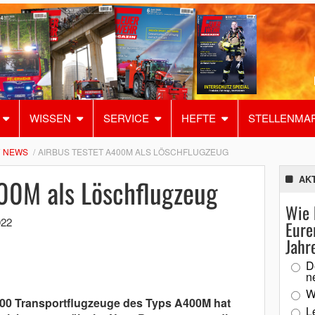
WISSEN
SERVICE
HEFTE
STELLENMA
NEWS
AIRBUS TESTET A400M ALS LÖSCHFLUGZEUG
400M als Löschflugzeug
AK
Wie 
022
Eure
Jahr
D
n
W
200 Transportflugzeuge des Typs A400M hat
L