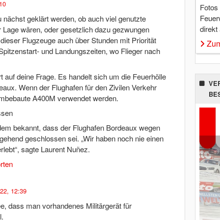
:10
Fotos
Feuer
nächst geklärt werden, ob auch viel genutzte
direkt
der Lage wären, oder gesetzlich dazu gezwungen
dieser Flugzeuge auch über Stunden mit Priorität
Zum
pitzenstart- und Landungszeiten, wo Flieger nach
 auf deine Frage. Es handelt sich um die Feuerhölle
VE
eaux. Wenn der Flughafen für den Zivilen Verkehr
BE
r Umbebaute A400M verwendet werden.
ssen
dem bekannt, dass der Flughafen Bordeaux wegen
gehend geschlossen sei. „Wir haben noch nie einen
rlebt“, sagte Laurent Nuñez.
rten
22, 12:39
dee, dass man vorhandenes Militärgerät für
l.