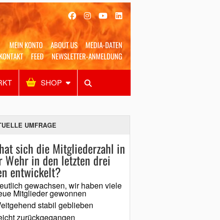
MEIN KONTO
ABOUT US
MEDIA-DATEN
KONTAKT
FEED
NEWSLETTER-ANMELDUNG
RKT
SHOP
Alles
Shop
SUCHEN
TUELLE UMFRAGE
hat sich die Mitgliederzahl in
r Wehr in den letzten drei
en entwickelt?
eutlich gewachsen, wir haben viele
eue Mitglieder gewonnen
eitgehend stabil geblieben
eicht zurückgegangen