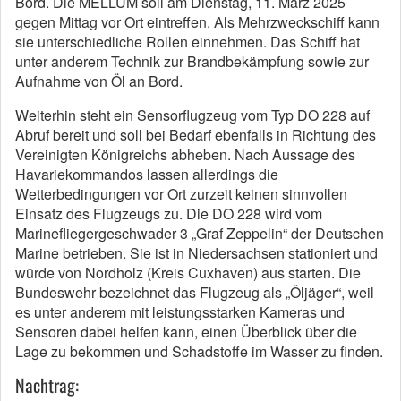
Bord. Die MELLUM soll am Dienstag, 11. März 2025
gegen Mittag vor Ort eintreffen. Als Mehrzweckschiff kann
sie unterschiedliche Rollen einnehmen. Das Schiff hat
unter anderem Technik zur Brandbekämpfung sowie zur
Aufnahme von Öl an Bord.
Weiterhin steht ein Sensorflugzeug vom Typ DO 228 auf
Abruf bereit und soll bei Bedarf ebenfalls in Richtung des
Vereinigten Königreichs abheben. Nach Aussage des
Havariekommandos lassen allerdings die
Wetterbedingungen vor Ort zurzeit keinen sinnvollen
Einsatz des Flugzeugs zu. Die DO 228 wird vom
Marinefliegergeschwader 3 „Graf Zeppelin“ der Deutschen
Marine betrieben. Sie ist in Niedersachsen stationiert und
würde von Nordholz (Kreis Cuxhaven) aus starten. Die
Bundeswehr bezeichnet das Flugzeug als „Öljäger“, weil
es unter anderem mit leistungsstarken Kameras und
Sensoren dabei helfen kann, einen Überblick über die
Lage zu bekommen und Schadstoffe im Wasser zu finden.
Nachtrag: