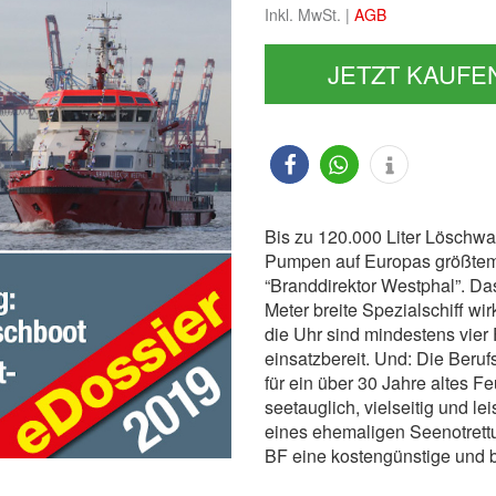
Inkl. MwSt. |
AGB
JETZT KAUFE
Bis zu 120.000 Liter Löschwa
Pumpen auf Europas größtem
“Branddirektor Westphal”. Da
Meter breite Spezialschiff w
die Uhr sind mindestens vier
einsatzbereit. Und: Die Beru
für ein über 30 Jahre altes Fe
seetauglich, vielseitig und l
eines ehemaligen Seenotrett
BF eine kostengünstige und 