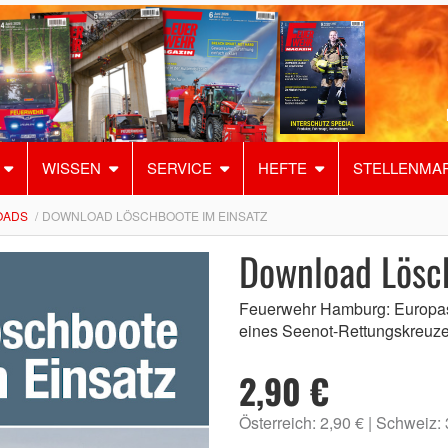
WISSEN
SERVICE
HEFTE
STELLENMA
OADS
DOWNLOAD LÖSCHBOOTE IM EINSATZ
Download Lösch
Feuerwehr Hamburg: Europas
eines Seenot-Rettungskreuze
2,90 €
Österreich: 2,90 €
Schweiz: