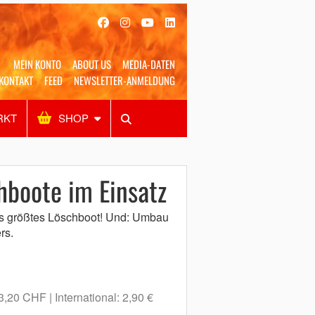
MEIN KONTO
ABOUT US
MEDIA-DATEN
KONTAKT
FEED
NEWSLETTER-ANMELDUNG
RKT
SHOP
Alles
Shop
SUCHEN
boote im Einsatz
 größtes Löschboot! Und: Umbau
rs.
 3,20 CHF
International: 2,90 €