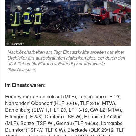
Nachlöscharbeiten am Tag: Einsatzkräfte arbeiten mit einer
Drehleiter am ausgebrannten Hallenkomplex, der durch den
nächtlichen Großbrand vollständig zerstört wurde.
(Bild: Feuerwehr)
Im Einsatz waren:
Feuerwehren Pommoissel (MLF), Tosterglope (LF 10),
Nahrendorf-Oldendorf (HLF 20/16, TLF 8/18, MTW),
Dahlenburg (ELW 1, HLF 20, LF 16/12, GW-L2, MTW),
Ellringen (LF 8/6), Dahlem (TSF-W), Harmstorf-Köstorf
(MLF), Boitze (TSF-W), Gienau (TLF 16/25), Lemgrabe-
Dumstorf (TSF-W, TLF 8 W), Bleckede (DLK 23/12, TLF