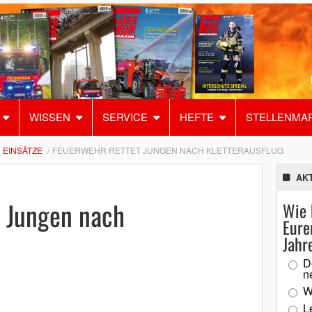
WISSEN
SERVICE
HEFTE
STELLENMA
EINSÄTZE
FEUERWEHR RETTET JUNGEN NACH KLETTERAUSFLUG
AK
t Jungen nach
Wie 
Eure
Jahr
D
n
W
L