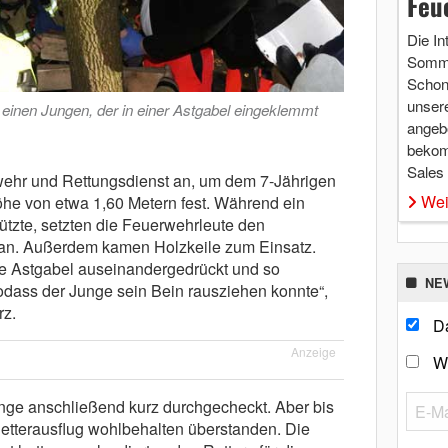
Feu
Die In
Somme
Schon 
unsere
t einen Jungen, der in einer Astgabel eingeklemmt
angebo
bekom
Sales
ehr und Rettungsdienst an, um dem 7-Jährigen
Wei
Höhe von etwa 1,60 Metern fest. Während ein
ützte, setzten die Feuerwehrleute den
 an. Außerdem kamen Holzkeile zum Einsatz.
e Astgabel auseinandergedrückt und so
NE
odass der Junge sein Bein rausziehen konnte“,
rz.
Da
Anzeige
W
ge anschließend kurz durchgecheckt. Aber bis
Kletterausflug wohlbehalten überstanden. Die