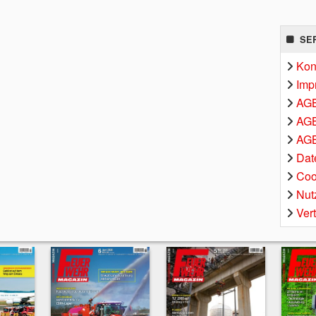
SE
Kon
Imp
AG
AGB
AGB
Dat
Coo
Nut
Ver