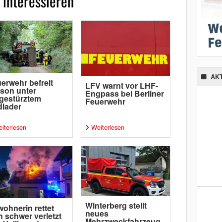
 interessieren
AK
erwehr befreit
LFV warnt vor LHF-
son unter
Engpass bei Berliner
gestürztem
Feuerwehr
lader
iterlesen
Weiterlesen
Winterberg stellt
ohnerin rettet
neues
h schwer verletzt
Mehrzweckfahrzeug