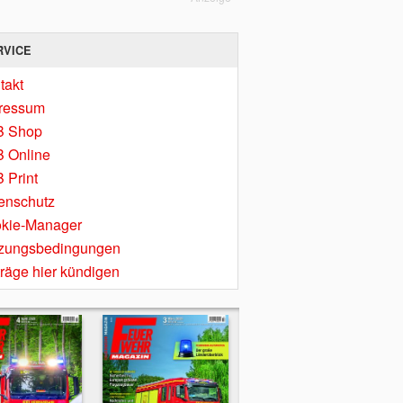
RVICE
takt
ressum
B Shop
 Online
 Print
enschutz
kie-Manager
zungsbedingungen
träge hier kündigen