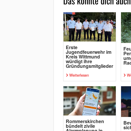
Das könnte dich auch
Erste
Feu
Jugendfeuerwehr im
Per
Kreis Wittmund
um
würdigt ihre
Rad
Gründungsmitglieder
Weiterlesen
We
Rommerskirchen
Bew
bündelt zivile
sic
Alarmplanung in