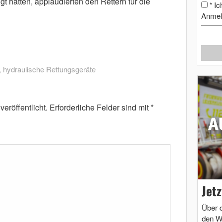
t hatten, applaudierten den Rettern für die
Ic
*
Anmel
,
hydraulische Rettungsgeräte
eröffentlicht.
Erforderliche Felder sind mit
*
Jet
Über 
den W