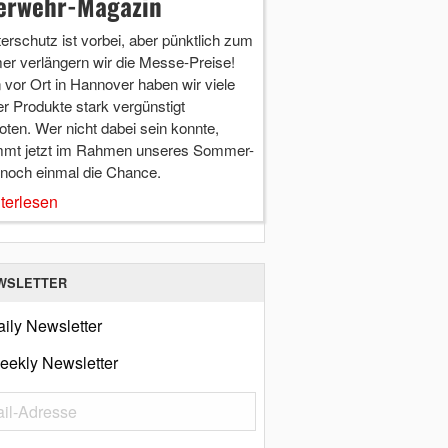
erwehr-Magazin
terschutz ist vorbei, aber pünktlich zum
r verlängern wir die Messe-Preise!
vor Ort in Hannover haben wir viele
r Produkte stark vergünstigt
ten. Wer nicht dabei sein konnte,
mt jetzt im Rahmen unseres Sommer-
 noch einmal die Chance.
terlesen
WSLETTER
ily Newsletter
eekly Newsletter