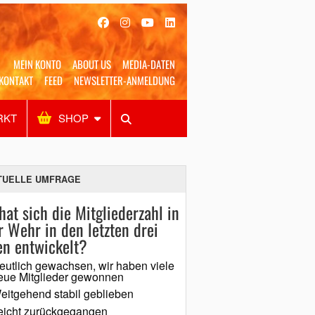
MEIN KONTO
ABOUT US
MEDIA-DATEN
KONTAKT
FEED
NEWSLETTER-ANMELDUNG
RKT
SHOP
Alles
Shop
SUCHEN
TUELLE UMFRAGE
hat sich die Mitgliederzahl in
r Wehr in den letzten drei
en entwickelt?
eutlich gewachsen, wir haben viele
eue Mitglieder gewonnen
eitgehend stabil geblieben
eicht zurückgegangen