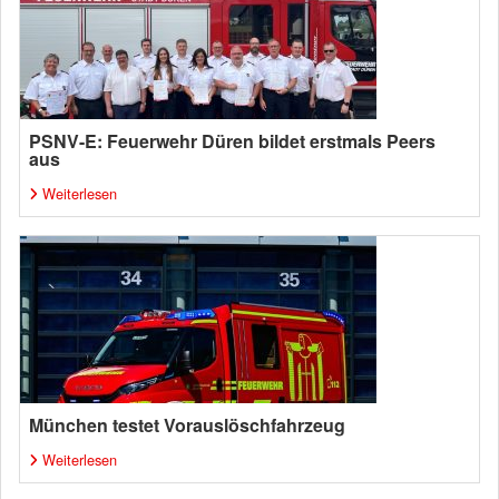
PSNV-E: Feuerwehr Düren bildet erstmals Peers
aus
Weiterlesen
München testet Vorauslöschfahrzeug
Weiterlesen