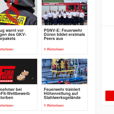
ug warnt vor
PSNV-E: Feuerwehr
gen des GKV-
Düren bildet erstmals
arpakets
Peers aus
iterlesen
Weiterlesen
lnehmer bei
Feuerwehr trainiert
eFit-Wettbewerb
Höhenrettung auf
storben
Stahlwerksgelände
iterlesen
Weiterlesen