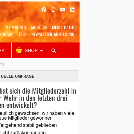
MEIN KONTO
ABOUT US
MEDIA-DATEN
KONTAKT
FEED
NEWSLETTER-ANMELDUNG
RKT
SHOP
Alles
Shop
SUCHEN
ER
TUELLE UMFRAGE
hat sich die Mitgliederzahl in
r Wehr in den letzten drei
en entwickelt?
eutlich gewachsen, wir haben viele
eue Mitglieder gewonnen
eitgehend stabil geblieben
eicht zurückgegangen