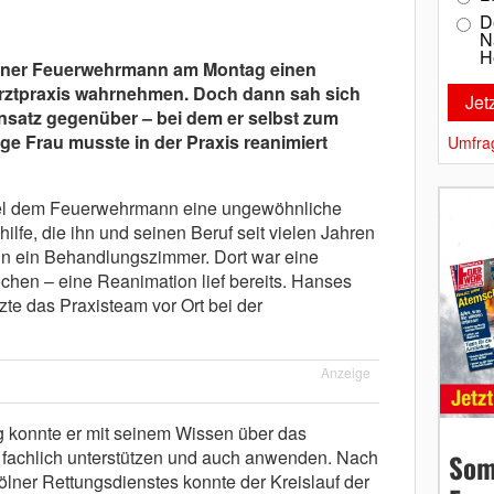
D
N
H
Kölner Feuerwehrmann am Montag einen
arztpraxis wahrnehmen. Doch dann sah sich
nsatz gegenüber – bei dem er selbst zum
ige Frau musste in der Praxis reanimiert
Umfra
iel dem Feuerwehrmann eine ungewöhnliche
lfe, die ihn und seinen Beruf seit vielen Jahren
 in ein Behandlungszimmer. Dort war eine
hen – eine Reanimation lief bereits. Hanses
zte das Praxisteam vor Ort bei der
Anzeige
g konnte er mit seinem Wissen über das
 fachlich unterstützen und auch anwenden. Nach
Som
ölner Rettungsdienstes konnte der Kreislauf der