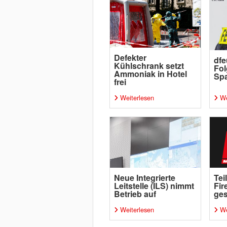
Defekter
dfe
Kühlschrank setzt
Fol
Ammoniak in Hotel
Sp
frei
Weiterlesen
We
Neue Integrierte
Tei
Leitstelle (ILS) nimmt
Fir
Betrieb auf
ge
Weiterlesen
We