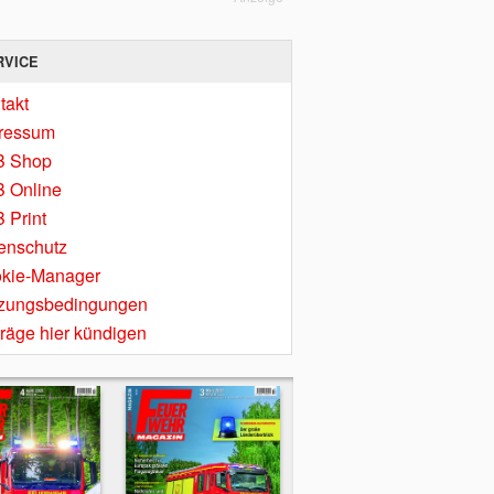
RVICE
takt
ressum
B Shop
 Online
 Print
enschutz
kie-Manager
zungsbedingungen
träge hier kündigen