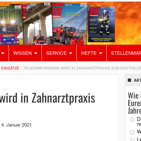
WISSEN
SERVICE
HEFTE
STELLENMA
EINSÄTZE
FEUERWEHRMANN WIRD IN ZAHNARZTPRAXIS ZUM ERSTHELF
AK
ird in Zahnarztpraxis
Wie 
Eure
Jahr
D
n
,
4. Januar 2021
W
L