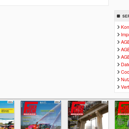
SE
Kon
Imp
AG
AGB
AGB
Dat
Coo
Nut
Ver