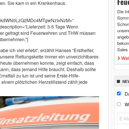
Feu
rden. Sie kam in ein Krankenhaus.
Die In
Somme
m9kdWN0LzQ2MDc4MTgwNzIxNzM=”
Schon 
 description=”Lieferzeit: 3-5 Tage Wenn
unsere
fer gefragt sind Feuerwehren und THW müssen
angebo
übernehmen.”]
bekom
Sales
be ich viel erlebt”, erzählt Hanses “Ersthelfer,
r unsere Rettungskette immer ein unverzichtbares
Wei
 heute übernehmen konnte, zeigt einfach, dass
ann, dass jemand Hilfe braucht. Deshalb sollte
stfall zu tun ist und seine Erste-Hilfe-
 einem plötzlichen Herzstillstand zählt jede
NE
Da
W