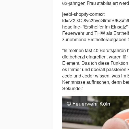
62-jährigen Frau stabilisiert we
[eebl-shopify-context
id=”Z2lkOi8vc2hvcGlmeS9Qc
headline=”Ersthelfer im Einsatz”
Feuerwehr und THW als Ersthel
zunehmend Ersthelferaufgaben 
“In meinen fast 40 Berufsjahren ha
die beherzt eingreifen, waren fü
Element. Das ich diese Funktion
es immer und überall passieren k
Jede und Jeder wissen, was im Ern
Kenntnisse auffrischen, denn bei
Sekunde.”