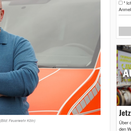
Ic
*
Anmel
Jet
(Bild: Feuerwehr Köln)
Über 
den W