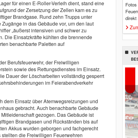
Lager für einen E-Roller-Verleih dient, stand eine
Fotos
Aufgrund der Zersetzung der Zellen kam es zu
Feuer
iftiger Brandgase. Rund zehn Trupps unter
direkt
 Zugänge in das Gebäude vor, um den laut
Zum
iffer „äußerst intensiven und schwer zu
 Die Einsatzkräfte kühlten die brennende
erten benachbarte Paletten auf
VE
BE
er Berufsfeuerwehr, der Freiwilligen
stein sowie des Rettungsdienstes im Einsatz.
ie Dauer der Löscharbeiten vollständig gesperrt
kehrsbehinderungen im Feierabendverkehr
ch dem Einsatz über Atemwegsreizungen und
kenhaus gebracht. Auch benachbarte Gebäude
 Mitleidenschaft gezogen. Das Gebäude ist
giftigen Brandgasen und Rückständen bis auf
ekten Akkus wurden geborgen und fachgerecht
stellten die Freiwilligen Feuerwehren