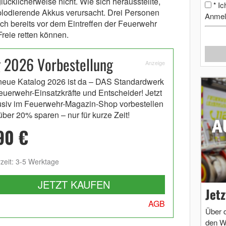
ücklicherweise nicht. Wie sich herausstellte,
Ic
*
lodierende Akkus verursacht. Drei Personen
Anmel
h bereits vor dem Eintreffen der Feuerwehr
Freie retten können.
g 2026 Vorbestellung
Anzeige
neue Katalog 2026 ist da – DAS Standardwerk
Feuerwehr-Einsatzkräfte und Entscheider! Jetzt
usiv im Feuerwehr-Magazin-Shop vorbestellen
über 20% sparen – nur für kurze Zeit!
90 €
rzeit: 3-5 Werktage
JETZT KAUFEN
Jet
AGB
Über 
den W