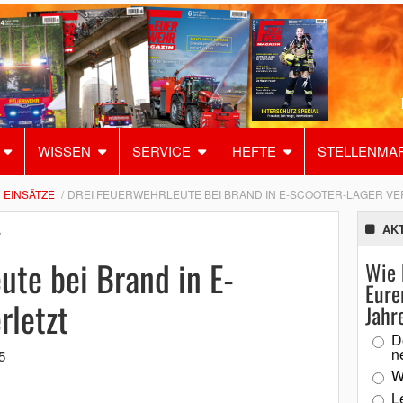
WISSEN
SERVICE
HEFTE
STELLENMA
EINSÄTZE
DREI FEUERWEHRLEUTE BEI BRAND IN E-SCOOTER-LAGER VE
AK
r
ute bei Brand in E-
Wie 
Eure
rletzt
Jahr
D
n
5
W
L