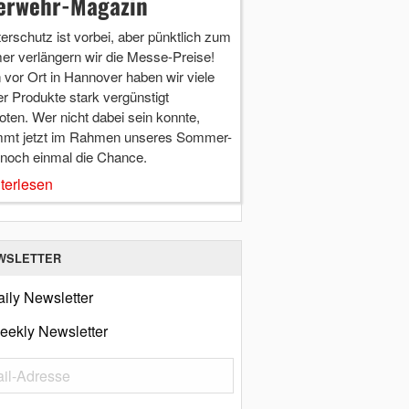
erwehr-Magazin
terschutz ist vorbei, aber pünktlich zum
r verlängern wir die Messe-Preise!
vor Ort in Hannover haben wir viele
r Produkte stark vergünstigt
ten. Wer nicht dabei sein konnte,
mt jetzt im Rahmen unseres Sommer-
 noch einmal die Chance.
terlesen
WSLETTER
ily Newsletter
eekly Newsletter