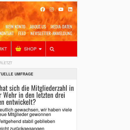
MEIN KONTO
ABOUT US
MEDIA-DATEN
KONTAKT
FEED
NEWSLETTER-ANMELDUNG
RKT
SHOP
Alles
Shop
SUCHEN
RLETZT
TUELLE UMFRAGE
hat sich die Mitgliederzahl in
r Wehr in den letzten drei
en entwickelt?
eutlich gewachsen, wir haben viele
eue Mitglieder gewonnen
eitgehend stabil geblieben
eicht zurückgegangen