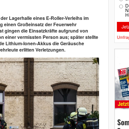
D
N
H
der Lagerhalle eines E-Roller-Verleihs im
tag einen Großeinsatz der Feuerwehr
t gingen die Einsatzkräfte aufgrund von
einer vermissten Person aus; später stellte
Umfra
nde Lithium-Ionen-Akkus die Geräusche
ehrleute erlitten Verletzungen.
Som