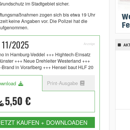
undschutz im Stadtgebiet sicher.
üftungsmaßnahmen zogen sich bis etwa 19 Uhr
eit keine Angaben vor. Die Polizei hat die
 aufgenommen.
 11/2025
Anzeige
AK
rno in Hamburg-Veddel +++ Hightech-Einsatz
ünster +++ Neue Drehleiter Westerland +++
-Brand in Vorarlberg +++ Hensel baut HLF 20
Print-Ausgabe
ownload
5,50 €
JETZT KAUFEN + DOWNLOADEN