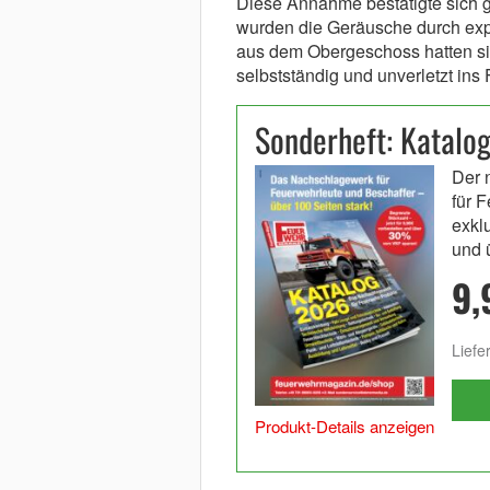
Diese Annahme bestätigte sich gl
wurden die Geräusche durch exp
aus dem Obergeschoss hatten sic
selbstständig und unverletzt ins 
Sonderheft: Katalo
Der 
für 
exkl
und 
9,
Liefe
Produkt-Details anzeigen