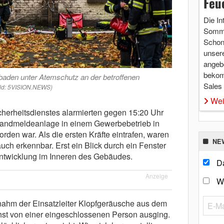
Feu
Die In
Somme
Schon 
unsere
angebo
bekom
baden unter Atemschutz an der betroffenen
Sales
ild: 5VISION.NEWS)
Wei
icherheitsdienstes alarmierten gegen 15:20 Uhr
randmeldeanlage in einem Gewerbebetrieb in
den war. Als die ersten Kräfte eintrafen, waren
NE
h erkennbar. Erst ein Blick durch ein Fenster
ntwicklung im Inneren des Gebäudes.
Da
Anzeige
W
ahm der Einsatzleiter Klopfgeräusche aus dem
hst von einer eingeschlossenen Person ausging.