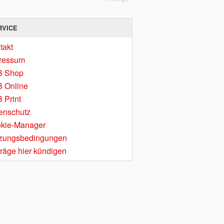
RVICE
takt
ressum
B Shop
 Online
 Print
enschutz
kie-Manager
zungsbedingungen
träge hier kündigen