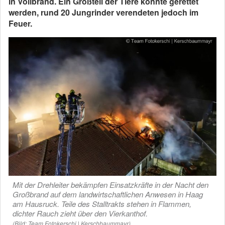
in Vollbrand. Ein Großteil der Tiere konnte gerettet
werden, rund 20 Jungrinder verendeten jedoch im
Feuer.
Mit der Drehleiter bekämpfen Einsatzkräfte in der Nacht den
Großbrand auf dem landwirtschaftlichen Anwesen in Haag
am Hausruck. Teile des Stalltrakts stehen in Flammen,
dichter Rauch zieht über den Vierkanthof.
(Bild: Team Fotokerschi | Kerschbaummayr)