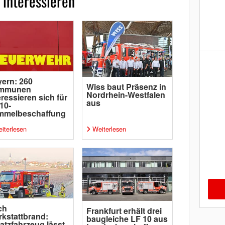
 interessieren
ern: 260
Wiss baut Präsenz in
mmunen
Nordrhein-Westfalen
eressieren sich für
aus
10-
mmelbeschaffung
iterlesen
Weiterlesen
ch
Frankfurt erhält drei
kstattbrand:
baugleiche LF 10 aus
atzfahrzeug lässt