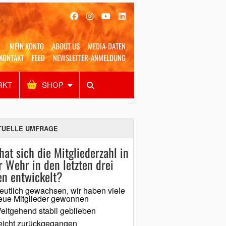
MEIN KONTO
ABOUT US
MEDIA-DATEN
KONTAKT
FEED
NEWSLETTER-ANMELDUNG
RKT
SHOP
Alles
Shop
SUCHEN
TUELLE UMFRAGE
hat sich die Mitgliederzahl in
r Wehr in den letzten drei
en entwickelt?
eutlich gewachsen, wir haben viele
eue Mitglieder gewonnen
eitgehend stabil geblieben
eicht zurückgegangen