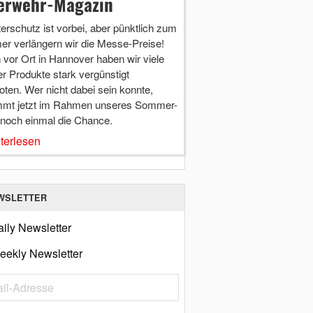
erwehr-Magazin
terschutz ist vorbei, aber pünktlich zum
r verlängern wir die Messe-Preise!
vor Ort in Hannover haben wir viele
r Produkte stark vergünstigt
ten. Wer nicht dabei sein konnte,
mt jetzt im Rahmen unseres Sommer-
 noch einmal die Chance.
terlesen
WSLETTER
ily Newsletter
eekly Newsletter