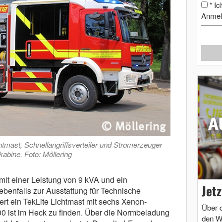
Ic
*
Anmel
tmast, Schnellangriffsverteiler und Stromerzeuger
bine. Foto: Möllering
it einer Leistung von 9 kVA und ein
Jet
ebenfalls zur Ausstattung für Technische
iert ein TekLite Lichtmast mit sechs Xenon-
Über 
0 ist im Heck zu finden. Über die Normbeladung
den W