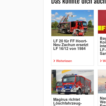
Das könnte dich auch
Bay
LF 20 für FF Hoort-
Ko
Neu Zachun ersetzt
int
LF 16/12 von 1984
LF-
Sa
Weiterlesen
We
Na
Magirus richtet
Wer
Löschfahrzeug-
Ers