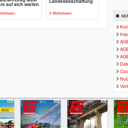
Landesbeschaffung
re auf sich warten
iterlesen
Weiterlesen
SE
Kon
Imp
AG
AGB
AGB
Dat
Coo
Nut
Ver