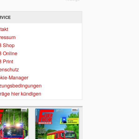
RVICE
takt
ressum
B Shop
 Online
 Print
enschutz
kie-Manager
zungsbedingungen
träge hier kündigen