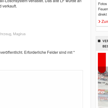
ail-Löschsystem verlastet. Das alte LF wurde an
Fotos
 verkauft.
Feuer
direkt
Zum
ahrzeug
,
Magirus
VE
BE
eröffentlicht.
Erforderliche Felder sind mit
*