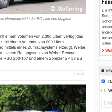
Feu
Die In
Somme
in Nordende ist in der EC-Line von Magirus
Schon 
unsere
angebo
t einem Volumen von 2.000 Litern verfügt das
bekom
k mit einem Volumen von 200 Litern.
Sales
d mittels eines Zumischsystems erzeugt. Weiter
Wei
raulischen Rettungssatz von Weber Rescue
ere RSU 200-107 und einem Spreizer SP 53 BS
NE
Anzeige
Da
W