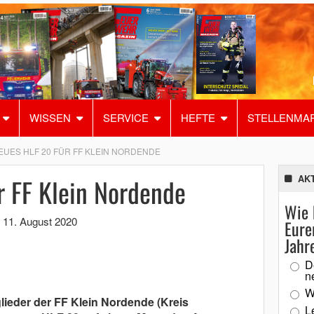
WISSEN
SERVICE
HEFTE
STELLENMA
EUES HLF 20 FÜR FF KLEIN NORDENDE
r FF Klein Nordende
AK
Wie 
,
11. August 2020
Eure
Jahr
D
n
W
lieder der FF Klein Nordende (Kreis
L