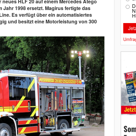
hr neues HLF 20 auf einem Mercedes Atego
D
 Jahr 1998 ersetzt. Magirus fertigte das
N
ine. Es verfügt über ein automatisiertes
H
gig und besitzt eine Motorleistung von 300
Umfra
Som