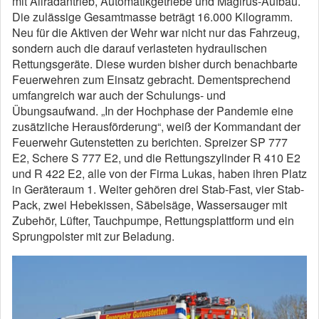
mit Allradantrieb, Automatikgetriebe und Magirus-Aufbau.
Die zulässige Gesamtmasse beträgt 16.000 Kilogramm.
Neu für die Aktiven der Wehr war nicht nur das Fahrzeug,
sondern auch die darauf verlasteten hydraulischen
Rettungsgeräte. Diese wurden bisher durch benachbarte
Feuerwehren zum Einsatz gebracht. Dementsprechend
umfangreich war auch der Schulungs- und
Übungsaufwand. „In der Hochphase der Pandemie eine
zusätzliche Herausförderung“, weiß der Kommandant der
Feuerwehr Gutenstetten zu berichten. Spreizer SP 777
E2, Schere S 777 E2, und die Rettungszylinder R 410 E2
und R 422 E2, alle von der Firma Lukas, haben ihren Platz
in Geräteraum 1. Weiter gehören drei Stab-Fast, vier Stab-
Pack, zwei Hebekissen, Säbelsäge, Wassersauger mit
Zubehör, Lüfter, Tauchpumpe, Rettungsplattform und ein
Sprungpolster mit zur Beladung.