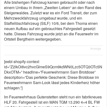
Alle bisherigen Fahrzeug kamen gebraucht oder nach
einem Umbau in ihrem „Zweiten Leben“ an den Rand des
Steigerwaldes. Zuletzt war es ein Ford Transit, der zum
Mehrzweckfahrzeug umgebaut wurde, und ein
Staffellöschfahrzeug (StLF) 10/6, bei dem Thoma einen
neuen Aufbau auf ein gebrauchtes Fahrgestell gesetzt
hatte. Dieses Fahrzeug wurde jetzt an die Feuerwehr im
Ortsteil Bergtheim weitergegeben.
Anzeige
[eebl-shopify-context
id=”Z2lkOi8vc2hvcGlmeS9Qcm9kdWN0Lzc5OTQ3OTc5N
DkxOTM=” headline=”Feuerwehrmann Sam Brotdose”
description=”Das perfekte Geschenk: Diese Brotdose im
Feuerwehrmann Sam-Look lässt jedes Kinderherz höher
schlagen.”]
Im Feuerwehrhaus Gutenstetten steht nun ein fabrikneues
HLF 20. Fahrgestell ist ein MAN TGM 13.290 4×4 BL FW