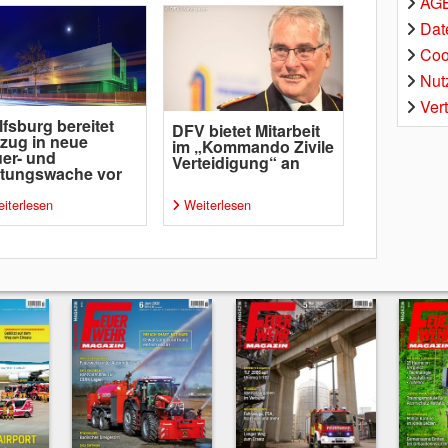
AGB
Dat
Coo
Nut
Ver
fsburg bereitet
DFV bietet Mitarbeit
zug in neue
im „Kommando Zivile
er- und
Verteidigung“ an
ttungswache vor
iterlesen
Weiterlesen