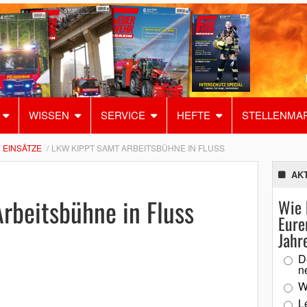
WISSEN
SERVICE
HEFTE
STELLENMA
EINSÄTZE
LKW KIPPT SAMT ARBEITSBÜHNE IN FLUSS
AK
rbeitsbühne in Fluss
Wie 
Eure
Jahr
D
n
W
L