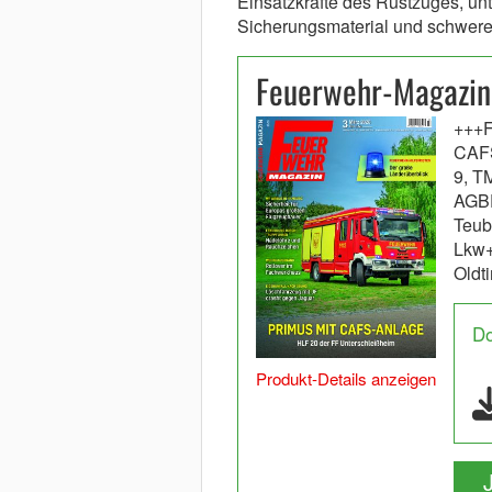
Einsatzkräfte des Rüstzuges, un
Sicherungsmaterial und schwere
Feuerwehr-Magazi
+++F
CAFS
9, T
AGBF
Teub
Lkw+
Oldt
D
Produkt-Details anzeigen