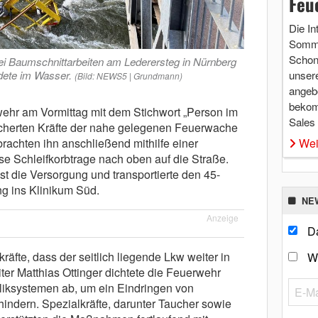
Feu
Die In
Somme
Schon 
ei Baumschnittarbeiten am Lederersteg in Nürnberg
ndete im Wasser.
unsere
(Bild: NEWS5 | Grundmann)
angebo
bekom
wehr am Vormittag mit dem Stichwort „Person im
Sales
icherten Kräfte der nahe gelegenen Feuerwache
rachten ihn anschließend mithilfe einer
Wei
e Schleifkorbtrage nach oben auf die Straße.
t die Versorgung und transportierte den 45-
g ins Klinikum Süd.
NE
Anzeige
Da
kräfte, dass der seitlich liegende Lkw weiter in
W
iter Matthias Ottinger dichtete die Feuerwehr
iksystemen ab, um ein Eindringen von
rhindern. Spezialkräfte, darunter Taucher sowie