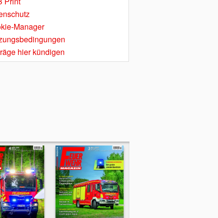
 Print
enschutz
kie-Manager
zungsbedingungen
träge hier kündigen