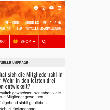
MEIN KONTO
ABOUT US
MEDIA-DATEN
KONTAKT
FEED
NEWSLETTER-ANMELDUNG
RKT
SHOP
Alles
Shop
SUCHEN
TUELLE UMFRAGE
hat sich die Mitgliederzahl in
r Wehr in den letzten drei
en entwickelt?
eutlich gewachsen, wir haben viele
eue Mitglieder gewonnen
eitgehend stabil geblieben
eicht zurückgegangen