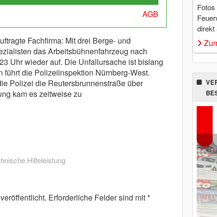
Fotos
AGB
Feuer
direkt
tragte Fachfirma: Mit drei Berge- und
Zum
ezialisten das Arbeitsbühnenfahrzeug nach
3 Uhr wieder auf. Die Unfallursache ist bislang
n führt die Polizeiinspektion Nürnberg-West.
ie Polizei die Reutersbrunnenstraße über
VE
ng kam es zeitweise zu
BE
hnische Hilfeleistung
eröffentlicht.
Erforderliche Felder sind mit
*