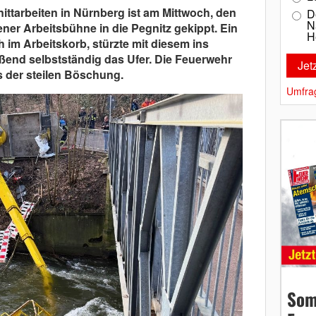
ttarbeiten in Nürnberg ist am Mittwoch, den
D
N
ener Arbeitsbühne in die Pegnitz gekippt. Ein
H
h im Arbeitskorb, stürzte mit diesem ins
ßend selbstständig das Ufer. Die Feuerwehr
 der steilen Böschung.
Umfra
Som