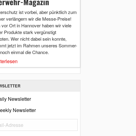
erwehr-Magazin
terschutz ist vorbei, aber pünktlich zum
r verlängern wir die Messe-Preise!
vor Ort in Hannover haben wir viele
r Produkte stark vergünstigt
ten. Wer nicht dabei sein konnte,
mt jetzt im Rahmen unseres Sommer-
 noch einmal die Chance.
terlesen
WSLETTER
ily Newsletter
eekly Newsletter