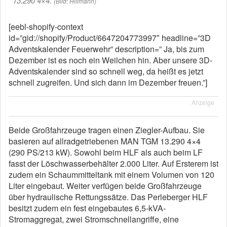
13.290 4×4.
(Bild: Hillmann)
[eebl-shopify-context
id=”gid://shopify/Product/6647204773997″ headline=”3D
Adventskalender Feuerwehr” description=” Ja, bis zum
Dezember ist es noch ein Weilchen hin. Aber unsere 3D-
Adventskalender sind so schnell weg, da heißt es jetzt
schnell zugreifen. Und sich dann im Dezember freuen.”]
Anzeige
Beide Großfahrzeuge tragen einen Ziegler-Aufbau. Sie
basieren auf allradgetriebenen MAN TGM 13.290 4×4
(290 PS/213 kW). Sowohl beim HLF als auch beim LF
fasst der Löschwasserbehälter 2.000 Liter. Auf Ersterem ist
zudem ein Schaummitteltank mit einem Volumen von 120
Liter eingebaut. Weiter verfügen beide Großfahrzeuge
über hydraulische Rettungssätze. Das Perleberger HLF
besitzt zudem ein fest eingebautes 6,5-kVA-
Stromaggregat, zwei Stromschnellangriffe, eine