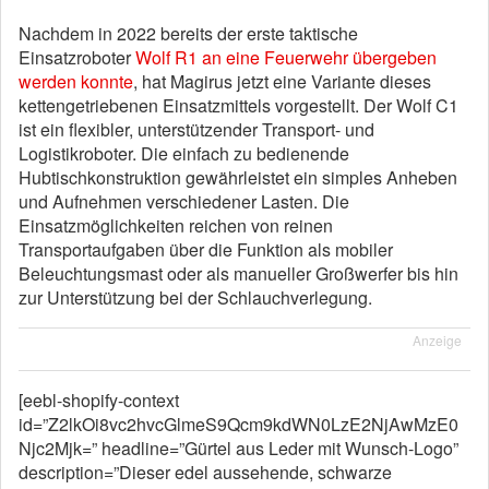
Nachdem in 2022 bereits der erste taktische
Einsatzroboter
Wolf R1 an eine Feuerwehr übergeben
werden konnte
, hat Magirus jetzt eine Variante dieses
kettengetriebenen Einsatzmittels vorgestellt. Der Wolf C1
ist ein flexibler, unterstützender Transport- und
Logistikroboter. Die einfach zu bedienende
Hubtischkonstruktion gewährleistet ein simples Anheben
und Aufnehmen verschiedener Lasten. Die
Einsatzmöglichkeiten reichen von reinen
Transportaufgaben über die Funktion als mobiler
Beleuchtungsmast oder als manueller Großwerfer bis hin
zur Unterstützung bei der Schlauchverlegung.
Anzeige
[eebl-shopify-context
id=”Z2lkOi8vc2hvcGlmeS9Qcm9kdWN0LzE2NjAwMzE0
Njc2Mjk=” headline=”Gürtel aus Leder mit Wunsch-Logo”
description=”Dieser edel aussehende, schwarze