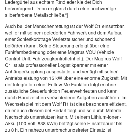
Ledergürtel aus echtem Rindleder kleidet Dich
hervorragend. Denn er glänzt durch eine hochwertige
silberfarbene Metallschließe.”]
Auch bei der Menschenrettung ist der Wolf C1 einsetzbar,
weil er mit seinem gefederten Fahrwerk und dem Aufbau
einer Schleifkorbtrage Verletzte sicher und schonend
befördern kann. Seine Steuerung erfolgt über eine
Funkfernbedienung oder eine Magirus VCU (Vehicle
Control Unit, Fahrzeugkontrolleinheit). Der Magirus Wolf
C1 ist als professioneller Logistikpartner mit einer
Anhängerkupplung ausgestattet und verfügt mit seiner
Antriebsleistung von 15 kW über eine enorme Zugkraft. Mit
der Integration einer Follow Me Funktion folgt er ohne
zusätzliche Steuerfunktion Feuerwehrleuten und kann
durch Handzeichen verschiedene Aufgaben ausführen. Im
Wechselspiel mit dem Wolf R1 ist dies besonders effizient,
da er auch diesem bei Bedarf folgt und so durch Material-
Nachschub unterstützen kann. Mit einem Lithium-Ionen-
Akku (100 Volt, 838 kWh) beträgt seine Einsatzdauer bis
zu 8 h. Ein nahezu unterbrechungsfreier Einsatz ist