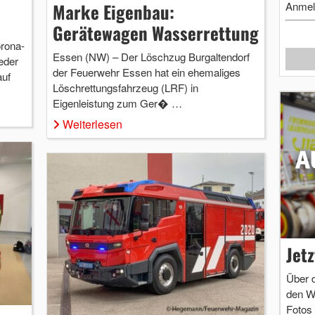
Anmel
Marke Eigenbau:
Gerätewagen Wasserrettung
rona-
Essen (NW) – Der Löschzug Burgaltendorf
eder
der Feuerwehr Essen hat ein ehemaliges
auf
Löschrettungsfahrzeug (LRF) in
Eigenleistung zum Ger� …
Weiterlesen
Jet
Über 
den W
Fotos