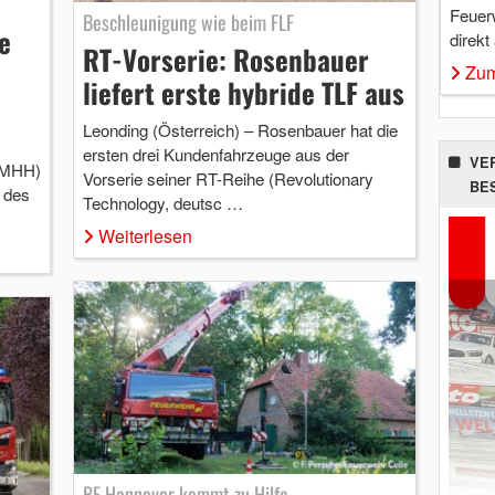
Feuer
Beschleunigung wie beim FLF
e
direkt
RT-Vorserie: Rosenbauer
Zum
liefert erste hybride TLF aus
Leonding (Österreich) – Rosenbauer hat die
ersten drei Kundenfahrzeuge aus der
VE
(MHH)
Vorserie seiner RT-Reihe (Revolutionary
BE
t des
Technology, deutsc …
Weiterlesen
BF Hannover kommt zu Hilfe