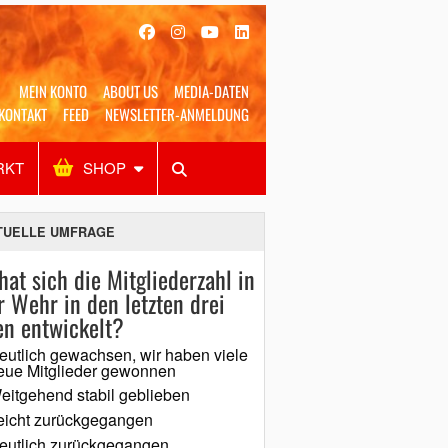
MEIN KONTO
ABOUT US
MEDIA-DATEN
KONTAKT
FEED
NEWSLETTER-ANMELDUNG
RKT
SHOP
Alles
Shop
SUCHEN
TUELLE UMFRAGE
hat sich die Mitgliederzahl in
r Wehr in den letzten drei
en entwickelt?
eutlich gewachsen, wir haben viele
eue Mitglieder gewonnen
eitgehend stabil geblieben
eicht zurückgegangen
eutlich zurückgegangen,