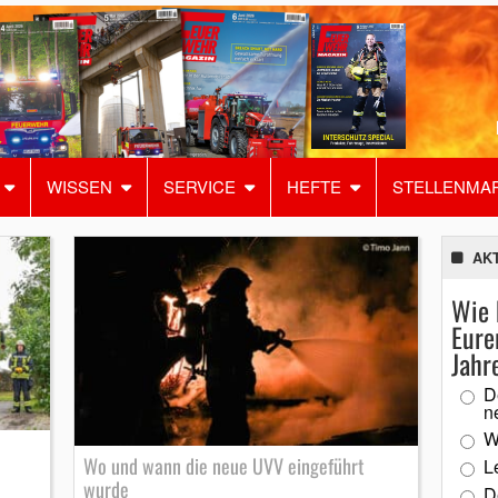
WISSEN
SERVICE
HEFTE
STELLENMA
AK
Wie 
Eure
Jahr
D
n
W
Wo und wann die neue UVV eingeführt
L
wurde
D