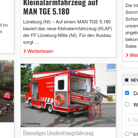
Kleinalarmfahrzeug auf
Die In
MAN TGE 5.180
Somme
Schon 
Lüneburg (NI) – Auf einem MAN TGE 5.180
d zu
unsere
basiert das neue Kleinalarmfahrzeug (KLAF)
n
angebo
der FF Lüneburg-Mitte (NI). Für den Ausbau
bekom
sorgt …
Sales
Weiterlesen
Wei
NE
Da
W
Ehemaliges Löschrettungsfahrzeug
Ic
*