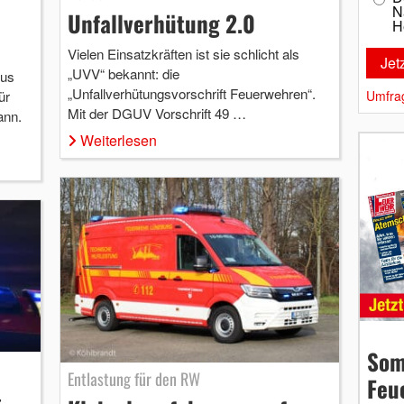
N
Unfallverhütung 2.0
H
Vielen Einsatzkräften ist sie schlicht als
„UVV“ bekannt: die
rus
„Unfallverhütungsvorschrift Feuerwehren“.
ür
Umfra
Mit der DGUV Vorschrift 49 …
ann.
Weiterlesen
Som
Entlastung für den RW
Feu
-