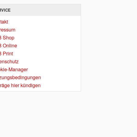
RVICE
takt
ressum
B Shop
 Online
 Print
enschutz
kie-Manager
zungsbedingungen
träge hier kündigen