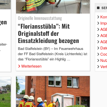
SE
Kon
Originelle Innenausstattung
gen
Imp
“Floriansstübla”: Mit
AG
Originalstoff der
AGB
Einsatzkleidung bezogen
AGB
iter-
Dat
Bad Staffelstein (BY) – Im Feuerwehrhaus
.
der FF Bad Staffelstein (Kreis Lichtenfels) ist
Coo
das “Floriansstübla” ein Highlig …
Nut
Weiterlesen
Ver