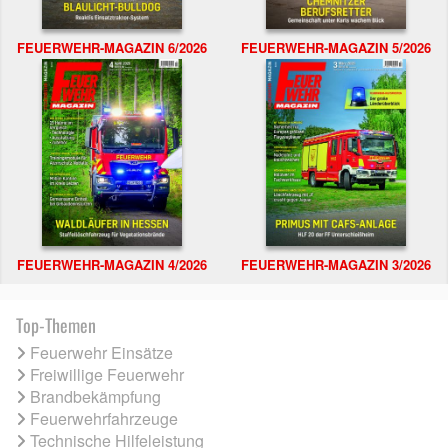
FEUERWEHR-MAGAZIN 6/2026
FEUERWEHR-MAGAZIN 5/2026
FEUERWEHR-MAGAZIN 4/2026
FEUERWEHR-MAGAZIN 3/2026
Top-Themen
Feuerwehr Einsätze
Freiwillige Feuerwehr
Brandbekämpfung
Feuerwehrfahrzeuge
Technische Hilfeleistung