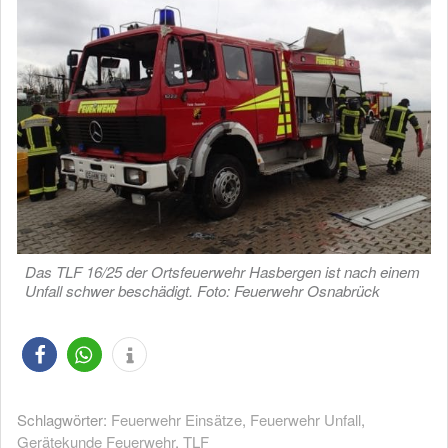
Das TLF 16/25 der Ortsfeuerwehr Hasbergen ist nach einem
Unfall schwer beschädigt. Foto: Feuerwehr Osnabrück
Schlagwörter:
Feuerwehr Einsätze
,
Feuerwehr Unfall
,
Gerätekunde Feuerwehr
,
TLF