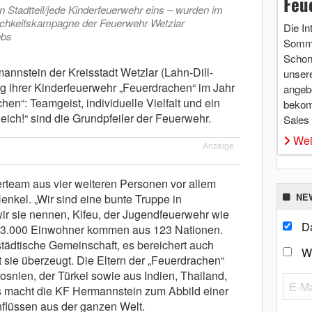
Feu
den Stadtteil/jede Kinderfeuerwehr eins – wurden im
ichkeitskampagne der Feuerwehr Wetzlar
Die In
ebs
Somme
Schon 
annstein der Kreisstadt Wetzlar (Lahn-Dill-
unsere
ung ihrer Kinderfeuerwehr „Feuerdrachen“ im Jahr
angebo
en“: Teamgeist, individuelle Vielfalt und ein
bekom
eich!“ sind die Grundpfeiler der Feuerwehr.
Sales
Wei
Anzeige
rteam aus vier weiteren Personen vor allem
nkel. „Wir sind eine bunte Truppe in
NE
wir sie nennen, Kifeu, der Jugendfeuerwehr wie
Da
 53.000 Einwohner kommen aus 123 Nationen.
städtische Gemeinschaft, es bereichert auch
W
 sie überzeugt. Die Eltern der „Feuerdrachen“
nien, der Türkei sowie aus Indien, Thailand,
 macht die KF Hermannstein zum Abbild einer
nflüssen aus der ganzen Welt.