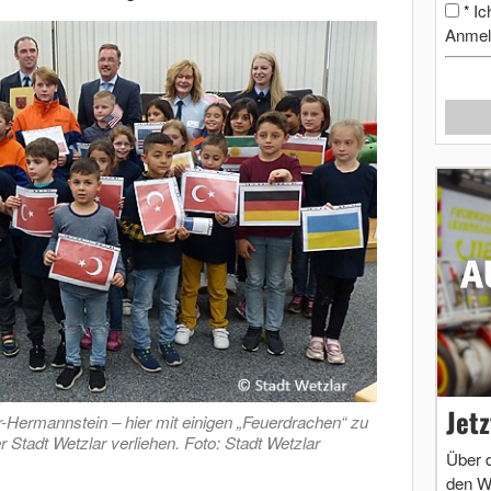
Ic
*
Anmel
Jet
-Hermannstein – hier mit einigen „Feuerdrachen“ zu
r Stadt Wetzlar verliehen. Foto: Stadt Wetzlar
Über 
den W