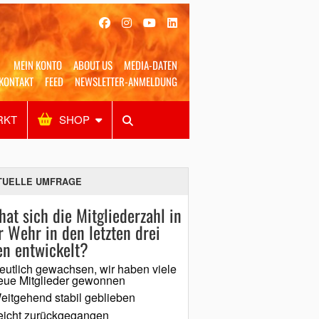
MEIN KONTO
ABOUT US
MEDIA-DATEN
KONTAKT
FEED
NEWSLETTER-ANMELDUNG
RKT
SHOP
Alles
Shop
SUCHEN
TUELLE UMFRAGE
hat sich die Mitgliederzahl in
r Wehr in den letzten drei
en entwickelt?
eutlich gewachsen, wir haben viele
eue Mitglieder gewonnen
eitgehend stabil geblieben
eicht zurückgegangen