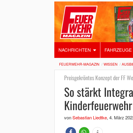
NACHRICHTEN
FAHRZEUGE
FEUERWEHR-MAGAZIN
WISSEN
AUSB
Preisgekröntes Konzept der FF W
So stärkt Integra
Kinderfeuerwehr
von
Sebastian Liedtke
,
4. März 202