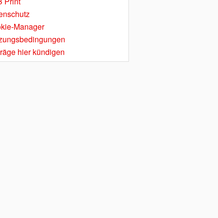
 Print
enschutz
kie-Manager
zungsbedingungen
träge hier kündigen