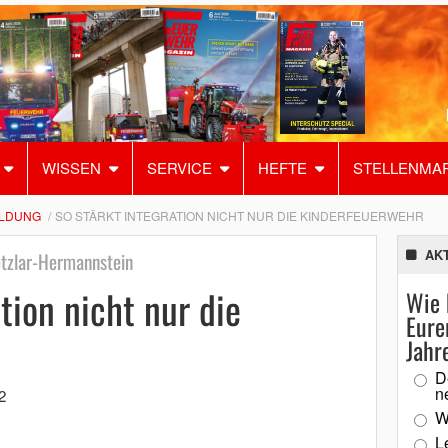
WISSEN
SERVICE
HEFTE
STELLENMA
ILDUNG
SO STÄRKT INTEGRATION NICHT NUR DIE KINDERFEUERWEHR
AK
etzlar-Hermannstein
tion nicht nur die
Wie 
Eure
Jahr
D
n
2
W
L