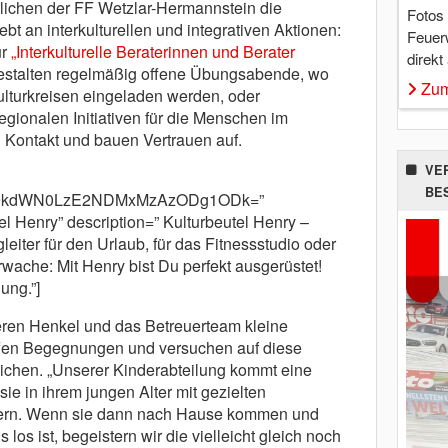
lichen der FF Wetzlar-Hermannstein die
Fotos
bt an interkulturellen und integrativen Aktionen:
Feuer
ür
„Interkulturelle Beraterinnen und Berater
direkt
stalten regelmäßig offene Übungsabende, wo
Zum
ulturkreisen eingeladen werden, oder
gionalen Initiativen für die Menschen im
n Kontakt und bauen Vertrauen auf.
VE
BE
cm9kdWN0LzE2NDMxMzAzODg1ODk=”
l Henry” description=” Kulturbeutel Henry –
eiter für den Urlaub, für das Fitnessstudio oder
ache: Mit Henry bist Du perfekt ausgerüstet!
ung.”]
eren Henkel und das Betreuerteam kleine
affen Begegnungen und versuchen auf diese
eichen. „Unserer Kinderabteilung kommt eine
ie in ihrem jungen Alter mit gezielten
ern. Wenn sie dann nach Hause kommen und
 los ist, begeistern wir die vielleicht gleich noch