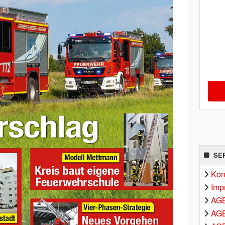
SE
Kon
Imp
AG
AGB