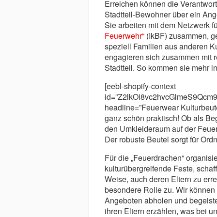
Erreichen können die Verantwort
Stadtteil-Bewohner über ein Ange
Sie arbeiten mit dem Netzwerk f
Feuerwehr“
(IkBF) zusammen, ge
speziell Familien aus anderen K
engagieren sich zusammen mit re
Stadtteil. So kommen sie mehr i
[eebl-shopify-context
id=”Z2lkOi8vc2hvcGlmeS9Q
headline=”Feuerwear Kulturbeute
ganz schön praktisch! Ob als Begl
den Umkleideraum auf der Feuerw
Der robuste Beutel sorgt für Ordn
Für die „Feuerdrachen“ organisi
kulturübergreifende Feste, sch
Weise, auch deren Eltern zu err
besondere Rolle zu. Wir können s
Angeboten abholen und begeist
ihren Eltern erzählen, was bei uns