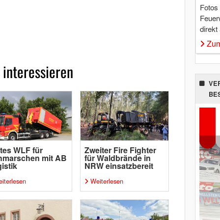
Fotos
Feuer
direkt
Zum
 interessieren
VE
BE
tes WLF für
Zweiter Fire Fighter
hmarschen mit AB
für Waldbrände in
istik
NRW einsatzbereit
iterlesen
Weiterlesen