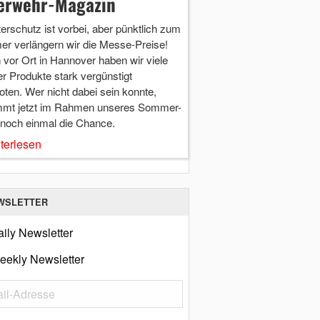
erwehr-Magazin
terschutz ist vorbei, aber pünktlich zum
r verlängern wir die Messe-Preise!
vor Ort in Hannover haben wir viele
r Produkte stark vergünstigt
ten. Wer nicht dabei sein konnte,
mt jetzt im Rahmen unseres Sommer-
 noch einmal die Chance.
terlesen
WSLETTER
ily Newsletter
eekly Newsletter