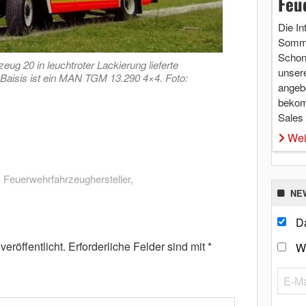
Feu
Die In
Somme
Schon 
ug 20 in leuchtroter Lackierung lieferte
unsere
Baisis ist ein MAN TGM 13.290 4×4. Foto:
angebo
bekom
Sales
Wei
,
Feuerwehrfahrzeughersteller
,
NE
Da
eröffentlicht.
Erforderliche Felder sind mit
*
W