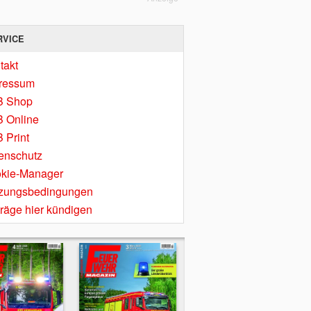
RVICE
takt
ressum
B Shop
 Online
 Print
enschutz
kie-Manager
zungsbedingungen
träge hier kündigen