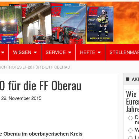
WISSEN
SERVICE
HEFTE
STELLENMA
UCHTROTES LF 20 FÜR DIE FF OBERAU
0 für die FF Oberau
AK
Wie 
,
29. November 2015
Eure
Jahr
D
n
W
e Oberau im oberbayerischen Kreis
L