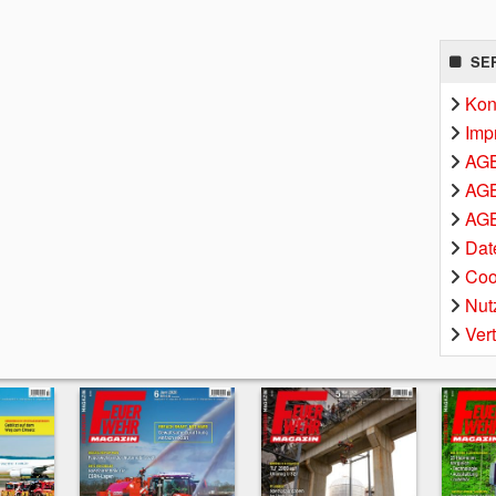
SE
Kon
Imp
AG
AGB
AGB
Dat
Coo
Nut
Ver