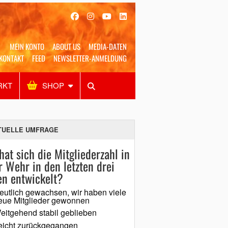
MEIN KONTO
ABOUT US
MEDIA-DATEN
KONTAKT
FEED
NEWSLETTER-ANMELDUNG
RKT
SHOP
Alles
Shop
SUCHEN
TUELLE UMFRAGE
hat sich die Mitgliederzahl in
r Wehr in den letzten drei
en entwickelt?
eutlich gewachsen, wir haben viele
eue Mitglieder gewonnen
eitgehend stabil geblieben
eicht zurückgegangen