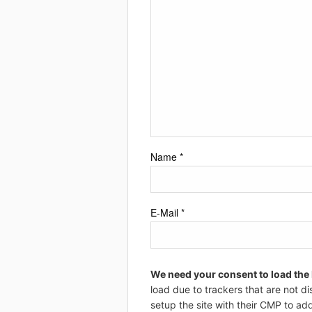
Name
*
E-Mail
*
We need your consent to load the
load due to trackers that are not di
setup the site with their CMP to add