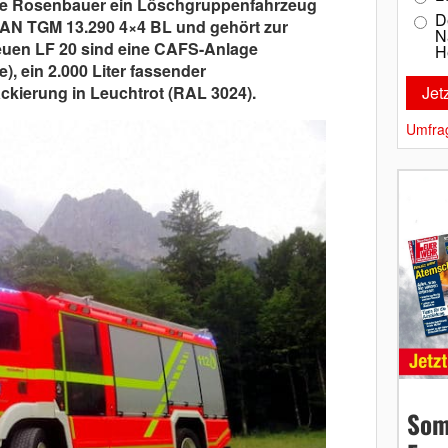
rte Rosenbauer ein Löschgruppenfahrzeug
D
 MAN TGM 13.290 4×4 BL und gehört zur
N
neuen LF 20 sind eine CAFS-Anlage
H
, ein 2.000 Liter fassender
kierung in Leuchtrot (RAL 3024).
Umfra
Som