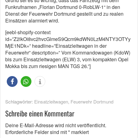
Grund sei es so wichtig, dass das Fahrzeug mit dem
Funkrufnamen „Florian Dortmund 0-RobLW-1“ in den
Dienst der Feuerwehr Dortmund gestellt und zu realen
Einsätzen alarmiert wird.
[eebl-shopify-context
id=”Z2lkOi8vc2hvcGlmeS9Qcm9kdWN0LzM4NTY3OTYy
MjE1NDk=” headline=”Einsatzleitwagen in der
Feuerwehr” description=” Vom Kommandowagen (KdoW)
bis zum Einsatzleitwagen (ELW) 3, vom kompakten Opel
Mokka bis zum riesigen MAN TGS 26.”]
Schlagwörter:
Einsatzleitwagen
,
Feuerwehr Dortmund
Schreibe einen Kommentar
Deine E-Mail-Adresse wird nicht veröffentlicht.
Erforderliche Felder sind mit
*
markiert