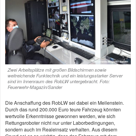
Zwei Arbeitsplätze mit großen Bildschirmen sowie
weitreichende Funktechnik und ein leistungsstarker Server
sind im Innenraum des RobLW untergebracht. Foto:
Feuerwehr-Magazin/Sander
Die Anschaffung des RobLW sei dabei ein Meilenstein.
Durch das rund 200.000 Euro teure Fahrzeug könnten
wertvolle Erkenntnisse gewonnen werden, wie sich
Rettungsroboter nicht nur unter Laborbedingungen,
sondern auch im Realeinsatz verhalten. Aus diesem