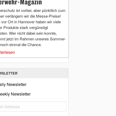
erwehr-Magazin
terschutz ist vorbei, aber pünktlich zum
r verlängern wir die Messe-Preise!
vor Ort in Hannover haben wir viele
r Produkte stark vergünstigt
ten. Wer nicht dabei sein konnte,
mt jetzt im Rahmen unseres Sommer-
 noch einmal die Chance.
terlesen
WSLETTER
ily Newsletter
eekly Newsletter