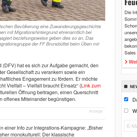
Feu
Die In
Somme
Schon 
tschen Bevölkerung eine Zuwanderungsgeschichte
hen mit Migrationshintergrund ehrenamtlich bei
unsere
agiert beziehungsweise geben dies so an. Das
angebo
ntegrationsgruppe der FF Brunsbüttel beim Üben mir
bekom
Sales
Wei
(DFV) hat es sich zur Aufgabe gemacht, den
 der Gesellschaft zu verankern sowie ein
chaftliches Engagement zu fördern. Er möchte
 Vielfalt – Vielfalt braucht Einsatz“ (
Link zum
NE
ulturellen Öffnung beitragen, einen Querschnitt
n offenes Miteinander begünstigen.
Da
W
Anzeige
in einer Info zur Integrations-Kampagne: „Bisher
eher monokulturell: Der klassische