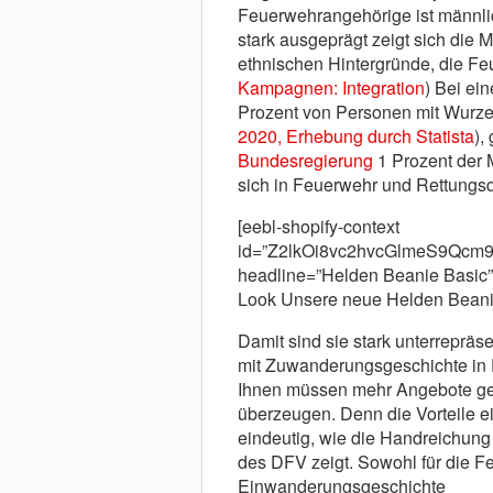
Feuerwehrangehörige ist männli
stark ausgeprägt zeigt sich die M
ethnischen Hintergründe, die Fe
Kampagnen: Integration
) Bei ei
Prozent von Personen mit Wurze
2020, Erhebung durch Statista
),
Bundesregierung
1 Prozent der 
sich in Feuerwehr und Rettungsd
[eebl-shopify-context
id=”Z2lkOi8vc2hvcGlmeS9Qc
headline=”Helden Beanie Basic” 
Look Unsere neue Helden Beanie 
Damit sind sie stark unterrepräs
mit Zuwanderungsgeschichte in 
Ihnen müssen mehr Angebote ge
überzeugen. Denn die Vorteile ei
eindeutig, wie die Handreichung 
des DFV zeigt. Sowohl für die F
Einwanderungsgeschichte