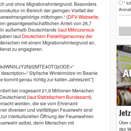
Ic
*
ch und ohne Migrationshintergrund. Besonders
Anmel
onokultur im Bereich der geringen Vielfalt der
uerwehrangehörige mitbringen.“ (
DFV-Webseite,
nem gesamtgesellschaftlichen Anteil von 26,7
ln außerhalb Deutschlands (
laut Mikrozensus
 gaben laut
Deutschem Freiwilligensurvey der
Menschen mit einem Migrationshintergrund an,
ienst zu engagieren.
m9kdWN0LzY2NjI2MTE4OTQzODE=”
description=” Stylische Wintermütze im Beanie
kommt genau richtig zur kalten Jahreszeit.”]
entiert bei insgesamt 21,9 Millionen Menschen
Deutschland (
laut Statistischem Bundesamt
).
macht werden, die sie vom Ehrenamt
ner diversen und vielfältigen Feuerwehr sind
Jet
zur interkulturellen Öffnung der Feuerwehren
Über 
euerwehr selbst, denn Menschen mit
den W