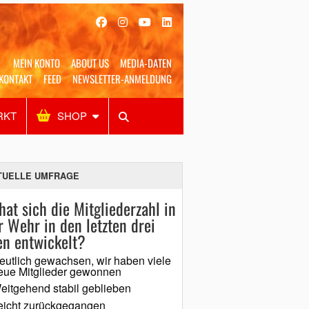
MEIN KONTO
ABOUT US
MEDIA-DATEN
KONTAKT
FEED
NEWSLETTER-ANMELDUNG
RKT
SHOP
Alles
Shop
SUCHEN
TUELLE UMFRAGE
hat sich die Mitgliederzahl in
r Wehr in den letzten drei
en entwickelt?
eutlich gewachsen, wir haben viele
eue Mitglieder gewonnen
eitgehend stabil geblieben
eicht zurückgegangen