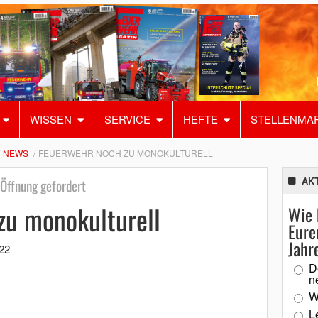
WISSEN
SERVICE
HEFTE
STELLENMA
NEWS
FEUERWEHR NOCH ZU MONOKULTURELL
AK
 Öffnung gefordert
zu monokulturell
Wie 
Eure
Jahr
22
D
n
W
L