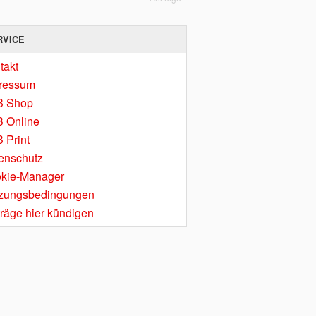
RVICE
takt
ressum
B Shop
 Online
 Print
enschutz
kie-Manager
zungsbedingungen
träge hier kündigen