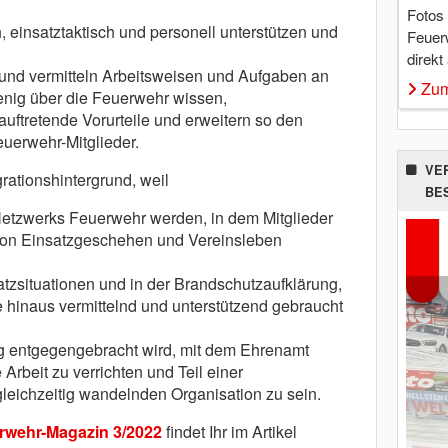
Fotos
h, einsatztaktisch und personell unterstützen und
Feuer
direkt
 und vermitteln Arbeitsweisen und Aufgaben an
Zum
enig über die Feuerwehr wissen,
auftretende Vorurteile und erweitern so den
Feuerwehr-Mitglieder.
VE
rationshintergrund, weil
BE
 Netzwerks Feuerwehr werden, in dem Mitglieder
von Einsatzgeschehen und Vereinsleben
atzsituationen und in der Brandschutzaufklärung,
 hinaus vermittelnd und unterstützend gebraucht
g entgegengebracht wird, mit dem Ehrenamt
 Arbeit zu verrichten und Teil einer
gleichzeitig wandelnden Organisation zu sein.
rwehr-Magazin 3/2022
findet Ihr im Artikel