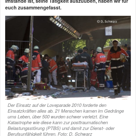
imstande ist, seine Tätigkeit auszuüben, haben wir für
euch zusammengefasst.
Der Einsatz auf der Loveparade 2010 forderte den
Einsatzkräften alles ab. 21 Menschen kamen im Gedränge
ums Leben, über 500 wurden schwer verletzt. Eine
Katastrophe wie diese kann zur posttraumatischen
Belastungsstörung (PTBS) und damit zur Dienst- oder
Berufsunfähigkeit führen. Foto: D. Schwarz