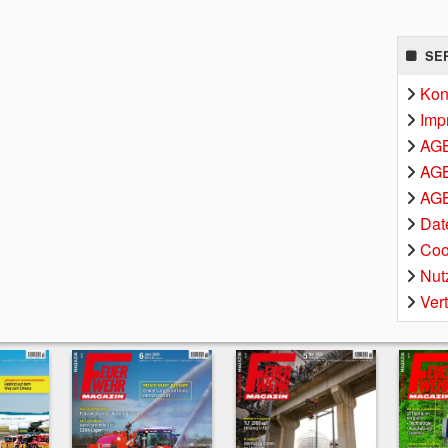
SE
Kon
Imp
AG
AGB
AGB
Dat
Coo
Nut
Ver