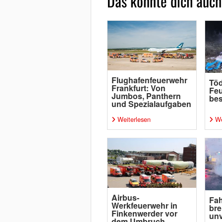
Das könnte dich auch
Flughafenfeuerwehr
Töd
Frankfurt: Von
Feu
Jumbos, Panthern
be
und Spezialaufgaben
Weiterlesen
We
Airbus-
Fah
Werkfeuerwehr in
br
Finkenwerder vor
unv
dem Umbruch