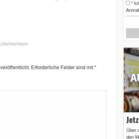
Ic
*
Anmel
Löschschaum
eröffentlicht.
Erforderliche Felder sind mit
*
Jet
Über 
den W