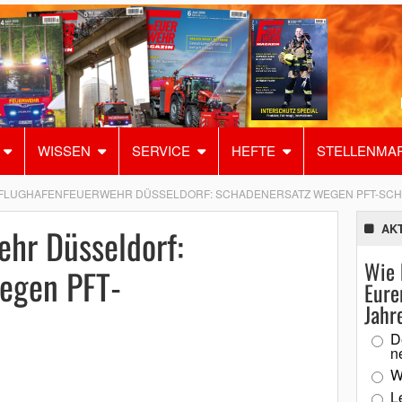
WISSEN
SERVICE
HEFTE
STELLENMA
FLUGHAFENFEUERWEHR DÜSSELDORF: SCHADENERSATZ WEGEN PFT-SCH
ehr Düsseldorf:
AK
Wie 
egen PFT-
Eure
Jahr
D
n
W
L