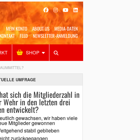
MEIN KONTO
ABOUT US
MEDIA-DATEN
KONTAKT
FEED
NEWSLETTER-ANMELDUNG
RKT
SHOP
Alles
Shop
SUCHEN
AUMMITTEL?
TUELLE UMFRAGE
hat sich die Mitgliederzahl in
r Wehr in den letzten drei
en entwickelt?
eutlich gewachsen, wir haben viele
eue Mitglieder gewonnen
eitgehend stabil geblieben
eicht zurückgegangen