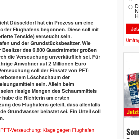
D
N
H
cht Düsseldorf hat ein Prozess um eine
rfer Flughafens begonnen. Diese soll mit
ierte Tenside) verseucht sein.
Umfra
afen und der Grundstücksbesitzer. Wie
er Besitzer des 6.800 Quadratmeter großen
ch die Verseuchung unverkäuflich sei. Für
ährige Anwohner auf 2 Millionen Euro
Verseuchung soll der Einsatz von PFT-
it verbotenem Löschschaum der
isungsmitteln sein. Allein beim
 seien riesige Mengen des Schaummittels
 habe die Richterin am ersten
ng des Flughafens geteilt, dass allenfalls
e Grundwasser belastet sei. Ein Urteil soll
n.
Som
“PFT-Verseuchung: Klage gegen Flughafen