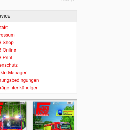
RVICE
takt
ressum
B Shop
 Online
 Print
enschutz
kie-Manager
zungsbedingungen
träge hier kündigen