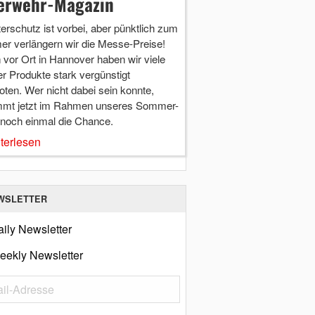
erwehr-Magazin
terschutz ist vorbei, aber pünktlich zum
r verlängern wir die Messe-Preise!
vor Ort in Hannover haben wir viele
r Produkte stark vergünstigt
ten. Wer nicht dabei sein konnte,
mt jetzt im Rahmen unseres Sommer-
 noch einmal die Chance.
terlesen
WSLETTER
ily Newsletter
eekly Newsletter