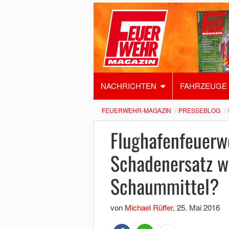
NACHRICHTEN
FAHRZEUGE
FEUERWEHR-MAGAZIN
PRESSEBLOG
Flughafenfeuerw
Schadenersatz w
Schaummittel?
von
Michael Rüffer
,
25. Mai 2016