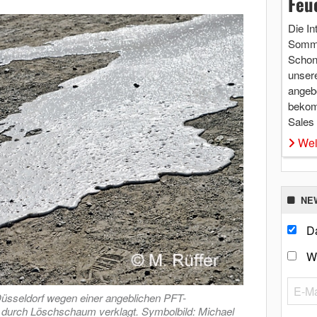
Feu
Die In
Somme
Schon 
unsere
angebo
bekom
Sales
Wei
NE
Da
W
üsseldorf wegen einer angeblichen PFT-
durch Löschschaum verklagt. Symbolbild: Michael