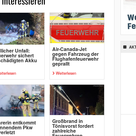
 interessieren
AK
Air-Canada-Jet
licher Unfall:
gegen Fahrzeug der
erwehr sichert
Flughafenfeuerwehr
schädigten Akku
geprallt
iterlesen
Weiterlesen
Großbrand in
rerin entkommt
Tönisvorst fordert
ennendem Pkw
zahlreiche
erletzt
Feuerwehren