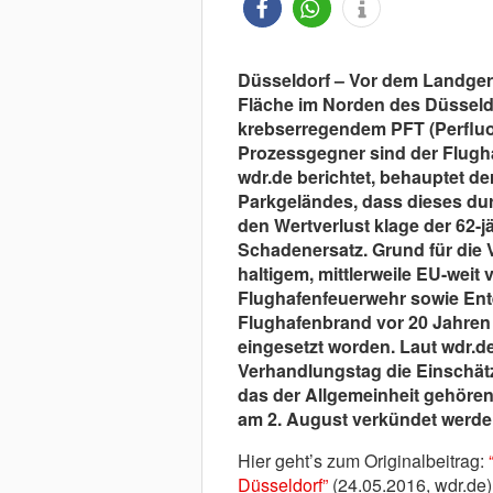
Düsseldorf – Vor dem Landgeri
Fläche im Norden des Düsseldo
krebserregendem PFT (Perfluor
Prozessgegner sind der Flugh
wdr.de berichtet, behauptet d
Parkgeländes, dass dieses dur
den Wertverlust klage der 62-j
Schadenersatz. Grund für die 
haltigem, mittlerweile EU-we
Flughafenfeuerwehr sowie Ente
Flughafenbrand vor 20 Jahren
eingesetzt worden. Laut wdr.de
Verhandlungstag die Einschätzu
das der Allgemeinheit gehörend
am 2. August verkündet werde
Hier geht’s zum Originalbeitrag:
Düsseldorf”
(24.05.2016, wdr.de)