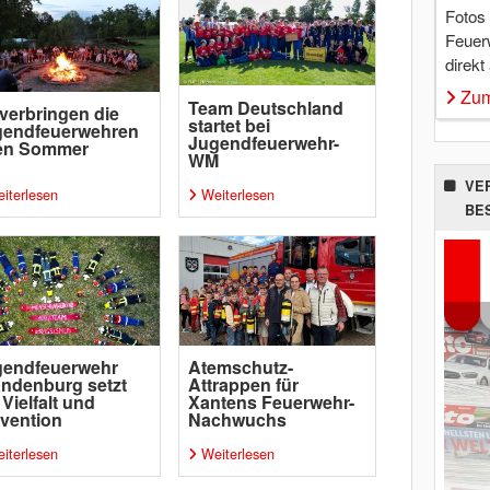
Fotos
Feuer
direkt
Zum
Team Deutschland
verbringen die
startet bei
gendfeuerwehren
Jugendfeuerwehr-
ren Sommer
WM
VE
iterlesen
Weiterlesen
BE
gendfeuerwehr
Atemschutz-
ndenburg setzt
Attrappen für
 Vielfalt und
Xantens Feuerwehr-
vention
Nachwuchs
iterlesen
Weiterlesen