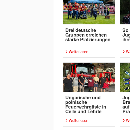
Drei deutsche
So 
Gruppen erreichen
Ju
starke Platzierungen
ih
Weiterlesen
We
Ungarische und
Ju
polnische
Bra
Feuerwehrgäste in
auf
Celle und Lehrte
Prä
Weiterlesen
We