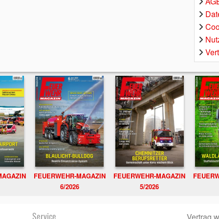
AGB
Dat
Coo
Nut
Ver
MAGAZIN
FEUERWEHR-MAGAZIN
FEUERWEHR-MAGAZIN
FEUERW
6/2026
5/2026
Service
Vertrag w