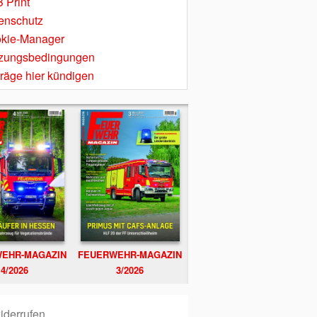
 Print
enschutz
kie-Manager
zungsbedingungen
träge hier kündigen
EHR-MAGAZIN
FEUERWEHR-MAGAZIN
4/2026
3/2026
iderrufen