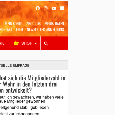
MEIN KONTO
ABOUT US
MEDIA-DATEN
KONTAKT
FEED
NEWSLETTER-ANMELDUNG
RKT
SHOP
Alles
Shop
SUCHEN
TUELLE UMFRAGE
hat sich die Mitgliederzahl in
r Wehr in den letzten drei
en entwickelt?
eutlich gewachsen, wir haben viele
eue Mitglieder gewonnen
eitgehend stabil geblieben
eicht zurückgegangen