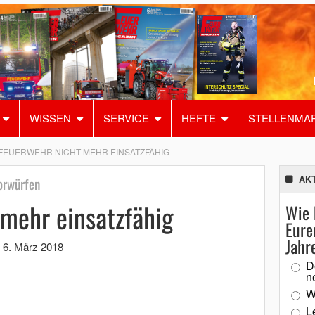
WISSEN
SERVICE
HEFTE
STELLENMA
FEUERWEHR NICHT MEHR EINSATZFÄHIG
AK
orwürfen
mehr einsatzfähig
Wie 
Eure
Jahr
,
6. März 2018
D
n
W
L