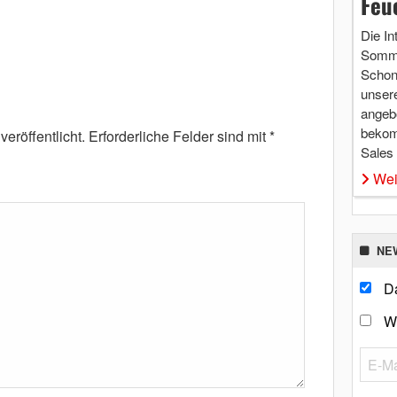
Feu
Die In
Somme
Schon 
unsere
angebo
bekom
eröffentlicht.
Erforderliche Felder sind mit
*
Sales
Wei
NE
Da
W