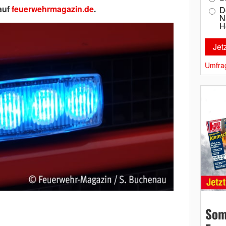
auf
feuerwehrmagazin.de
.
D
N
H
Umfra
Som