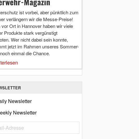
erwehr-Magazin
terschutz ist vorbei, aber pünktlich zum
r verlängern wir die Messe-Preise!
vor Ort in Hannover haben wir viele
r Produkte stark vergünstigt
ten. Wer nicht dabei sein konnte,
mt jetzt im Rahmen unseres Sommer-
 noch einmal die Chance.
terlesen
WSLETTER
ily Newsletter
eekly Newsletter