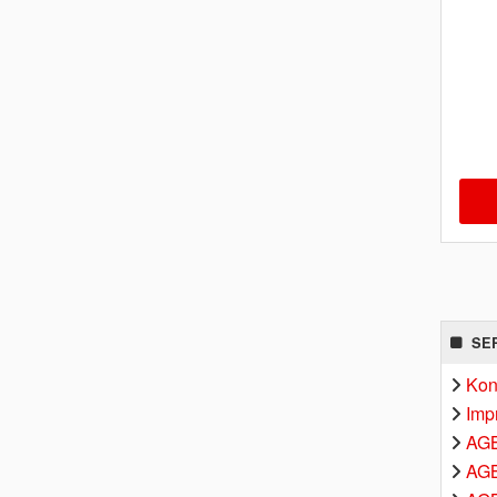
SE
Kon
Imp
AG
AGB