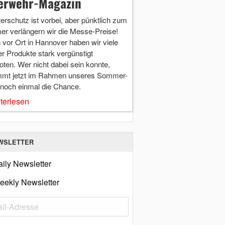
erwehr-Magazin
terschutz ist vorbei, aber pünktlich zum
r verlängern wir die Messe-Preise!
vor Ort in Hannover haben wir viele
r Produkte stark vergünstigt
ten. Wer nicht dabei sein konnte,
mt jetzt im Rahmen unseres Sommer-
 noch einmal die Chance.
terlesen
WSLETTER
ily Newsletter
eekly Newsletter