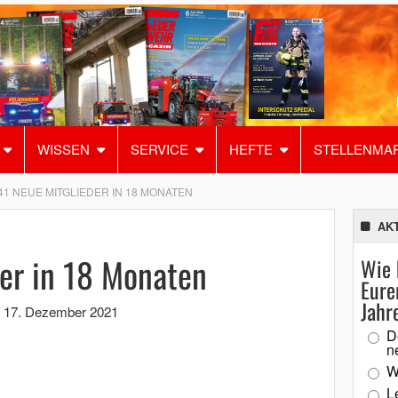
WISSEN
SERVICE
HEFTE
STELLENMA
41 NEUE MITGLIEDER IN 18 MONATEN
AK
er in 18 Monaten
Wie 
Eure
Jahr
,
17. Dezember 2021
D
n
W
L