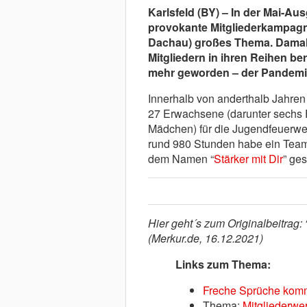
Karlsfeld (BY) – In der Mai-A
provokante Mitgliederkampagne
Dachau) großes Thema. Damals
Mitgliedern in ihren Reihen be
mehr geworden – der Pandemie
Innerhalb von anderthalb Jahren
27 Erwachsene (darunter sechs F
Mädchen) für die Jugendfeuerwehr
rund 980 Stunden habe ein Team
dem Namen “
Stärker mit Dir
” ges
Hier geht´s zum Originalbeitrag: 
(Merkur.de, 16.12.2021)
Links zum Thema:
Freche Sprüche kom
Thema:
Mitgliederw