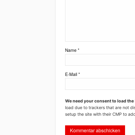
Name
*
E-Mail
*
We need your consent to load the
load due to trackers that are not di
setup the site with their CMP to add