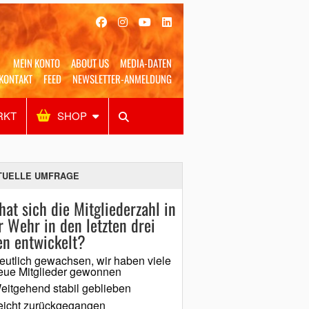
MEIN KONTO
ABOUT US
MEDIA-DATEN
KONTAKT
FEED
NEWSLETTER-ANMELDUNG
RKT
SHOP
Alles
Shop
SUCHEN
TUELLE UMFRAGE
hat sich die Mitgliederzahl in
r Wehr in den letzten drei
en entwickelt?
eutlich gewachsen, wir haben viele
eue Mitglieder gewonnen
eitgehend stabil geblieben
eicht zurückgegangen