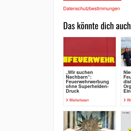
Datenschutzbestimmungen
Das könnte dich auch
„Wir suchen
Nie
Nachbarn“:
Fe
Feuerwehrwerbung
dis
ohne Superhelden-
Org
Druck
Ein
Weiterlesen
We