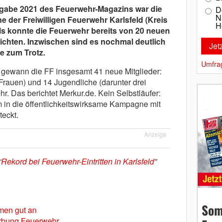
usgabe 2021 des Feuerwehr-Magazins war die
D
N
 der Freiwilligen Feuerwehr Karlsfeld (Kreis
H
 konnte die Feuerwehr bereits von 20 neuen
richten. Inzwischen sind es nochmal deutlich
 zum Trotz.
Umfra
 gewann die FF insgesamt 41 neue Mitglieder:
rauen) und 14 Jugendliche (darunter drei
. Das berichtet Merkur.de. Kein Selbstläufer:
 in die öffentlichkeitswirksame Kampagne mit
teckt.
Anzeige
“
Rekord bei Feuerwehr-Eintritten in Karlsfeld
”
Som
men gut an
erbung Feuerwehr