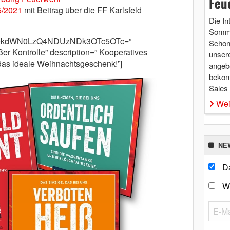
Feu
5/2021
mit Beitrag über die FF Karlsfeld
Die In
Somme
m9kdWN0LzQ4NDUzNDk3OTc5OTc=”
Schon 
er Kontrolle” description=” Kooperatives
unsere
 das ideale Weihnachtsgeschenk!”]
angebo
bekom
Sales
Wei
NE
Da
W