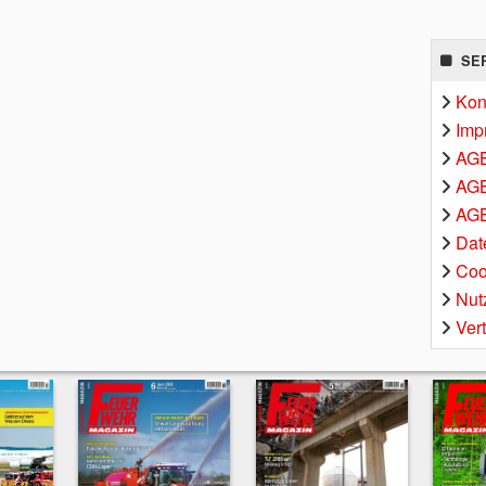
SE
Kon
Imp
AG
AGB
AGB
Dat
Coo
Nut
Ver