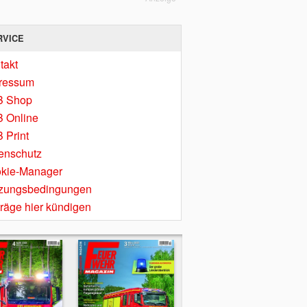
RVICE
takt
ressum
B Shop
 Online
 Print
enschutz
kie-Manager
zungsbedingungen
träge hier kündigen