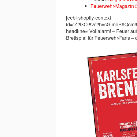
Feuerwehr-Magazin 
[eebl-shopify-context
id=”Z2lkOi8vc2hvcGlmeS9Qc
headline=”Vollalarm! – Feuer auß
Brettspiel für Feuerwehr-Fans –