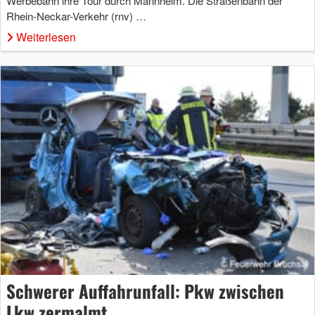
Werbebahn ihre Tour durch Mannheim. Die Straßenbahn der
Rhein-Neckar-Verkehr (rnv) …
Weiterlesen
Schwerer Auffahrunfall: Pkw zwischen
Lkw zermalmt