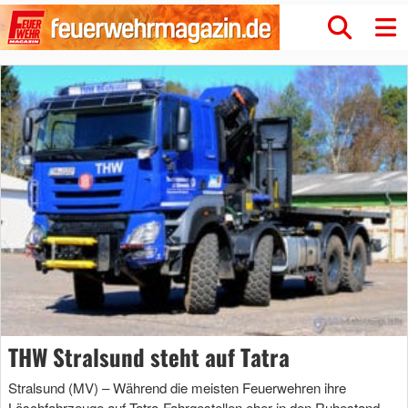
THW Stralsund steht auf Tatra
Stralsund (MV) – Während die meisten Feuerwehren ihre
Löschfahrzeuge auf Tatra-Fahrgestellen eher in den Ruhestand